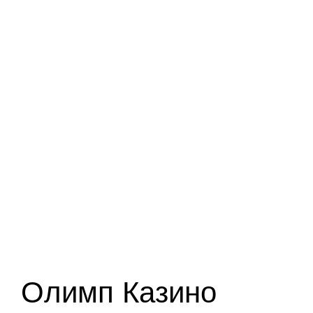
Олимп Казино