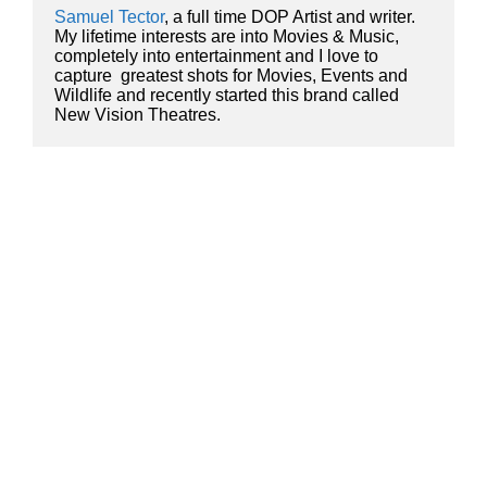
Samuel Tector
, a full time DOP Artist and writer. 
My lifetime interests are into Movies & Music, 
completely into entertainment and I love to 
capture  greatest shots for Movies, Events and 
Wildlife and recently started this brand called 
New Vision Theatres.