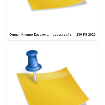
Олимп Казино Қазақстан: ресми сайт — 250 FS 2025