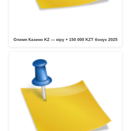
Олимп Казино KZ — кіру + 150 000 KZT бонус 2025