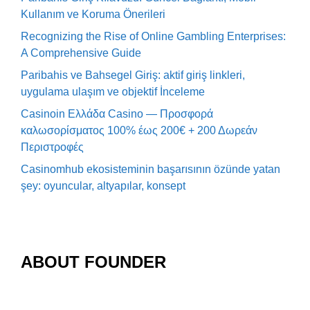
Kullanım ve Koruma Önerileri
Recognizing the Rise of Online Gambling Enterprises:
A Comprehensive Guide
Paribahis ve Bahsegel Giriş: aktif giriş linkleri,
uygulama ulaşım ve objektif İnceleme
Casinoin Ελλάδα Casino — Προσφορά
καλωσορίσματος 100% έως 200€ + 200 Δωρεάν
Περιστροφές
Casinomhub ekosisteminin başarısının özünde yatan
şey: oyuncular, altyapılar, konsept
ABOUT FOUNDER