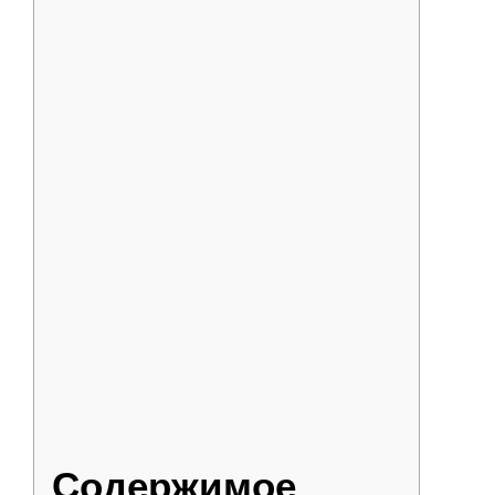
Содержимое