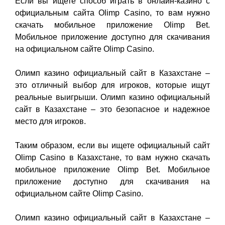
Если вы ищете способ играть в онлайн-казино с
официальным сайта Olimp Casino, то вам нужно
скачать мобильное приложение Olimp Bet.
Мобильное приложение доступно для скачивания
на официальном сайте Olimp Casino.
Олимп казино официальный сайт в Казахстане –
это отличный выбор для игроков, которые ищут
реальные выигрыши. Олимп казино официальный
сайт в Казахстане – это безопасное и надежное
место для игроков.
Таким образом, если вы ищете официальный сайт
Olimp Casino в Казахстане, то вам нужно скачать
мобильное приложение Olimp Bet. Мобильное
приложение доступно для скачивания на
официальном сайте Olimp Casino.
Олимп казино официальный сайт в Казахстане –