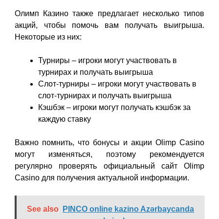
Олимп Казино также предлагает несколько типов
акций, чтобы помочь вам получать выигрыша.
Некоторые из них:
Турниры – игроки могут участвовать в
турнирах и получать выигрыша
Слот-турниры – игроки могут участвовать в
слот-турнирах и получать выигрыша
Кэшбэк – игроки могут получать кэшбэк за
каждую ставку
Важно помнить, что бонусы и акции Olimp Casino
могут изменяться, поэтому рекомендуется
регулярно проверять официальный сайт Olimp
Casino для получения актуальной информации.
See also
PINCO online kazino Azərbaycanda