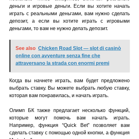
деньги и игровые деньги. Если вы хотите начать
играть с реальными деньгами, вам нужно сделать
депозит, а если вы хотите играть с игровыми
деньгами, то вам не нужно делать депозит.
See also
Chicken Road Slot — slot di casinò
online con avventure senza fine che
attraversano la strada con enormi premi
Когда вы начнете играть, вам будет предложено
выбрать ставку. Вы можете выбрать любую ставку,
которая вам понравилась, и начать играть.
Олимп БК также предлагает несколько функций,
которые могут помочь вам начать играть.
Например, функция “Quick Bet” позволяет вам
сделать ставку с помощью одной кнопки, а функция