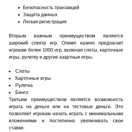
Безопасность транзакций
Защита данных
Легкая регистрация
Вторым важным преимуществом является
широкий спектр игр. Олимп казино предлагает
игрокам более 1000 игр, включая слоты, карточные
игры, рулетку и другие азартные игры.
Слоты
Карточные игры
Рулетка
Бинго
Третьим преимуществом является возможность
играть на деньги или на тестовые деньги. Это
позволяет игрокам начать играть с минимальными
вложениями и постепенно увеличивать свои
ставки.