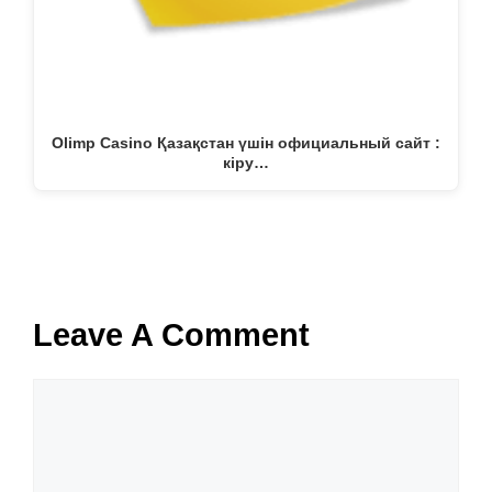
Olimp Casino Қазақстан үшін официальный сайт :
кіру…
Leave A Comment
Comment