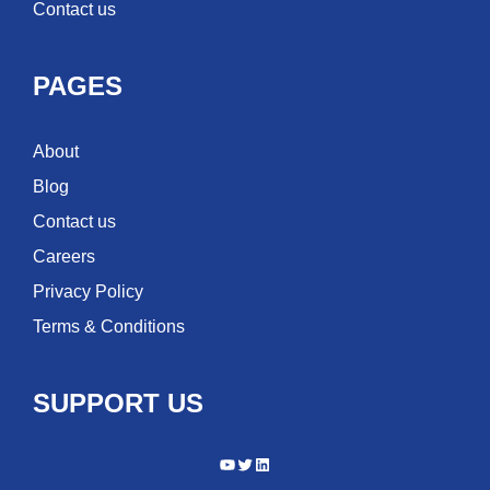
Contact us
PAGES
About
Blog
Contact us
Careers
Privacy Policy
Terms & Conditions
SUPPORT US
YouTube
Twitter
LinkedIn