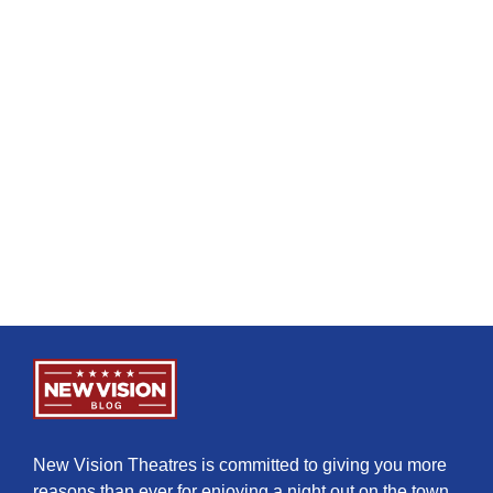
New Vision Theatres is committed to giving you more
reasons than ever for enjoying a night out on the town