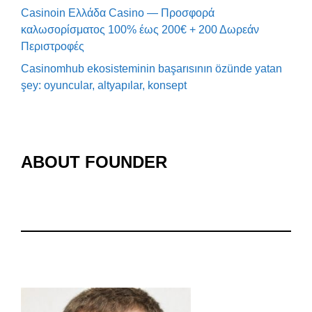
Casinoin Ελλάδα Casino — Προσφορά
καλωσορίσματος 100% έως 200€ + 200 Δωρεάν
Περιστροφές
Casinomhub ekosisteminin başarısının özünde yatan
şey: oyuncular, altyapılar, konsept
ABOUT FOUNDER