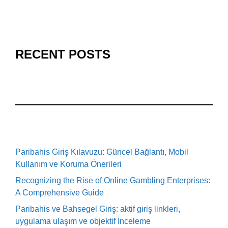
RECENT POSTS
Paribahis Giriş Kılavuzu: Güncel Bağlantı, Mobil
Kullanım ve Koruma Önerileri
Recognizing the Rise of Online Gambling Enterprises:
A Comprehensive Guide
Paribahis ve Bahsegel Giriş: aktif giriş linkleri,
uygulama ulaşım ve objektif İnceleme