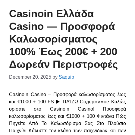
Casinoin Ελλάδα
Casino — Προσφορά
Καλωσορίσματος
100% Έως 200€ + 200
Δωρεάν Περιστροφές
December 20, 2025
by
Saquib
Casinoin Casino – Προσφορά καλωσορίσματος έως
και €1000 + 100 FS ▶️ ΠΑΊΖΩ Содержимое Καλώς
ορίσατε στο Casinoin Casino! Προσφορά
καλωσορίσματος έως και €1000 + 100 Φιντάνα Πώς
Πηγείτε Από Το Καλωσόρισμα Σας Στο Πλούσιο
Παιχνίδι Κάλυπτε τον κλάδο των παιχνιδιών και των