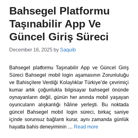
Bahsegel Platformu
Taşınabilir App Ve
Güncel Giriş Süreci
December 16, 2025
by
Saquib
Bahsegel platformu Taşınabilir App ve Güncel Giriş
Süreci Bahsegel mobil login aşamasının Zorunluluğu
ve Bahisçilere Verdiği Kolaylıklar Türkiye’de çevrimiçi
kumar artık çoğunlukla bilgisayar bahsegel önünde
oynayanların değil, günün her anında mobil yaşayan
oyuncuların alışkanlığı hâline yerleşti. Bu noktada
güncel Bahsegel mobil login süreci, birkaç saniye
içinde sorunsuz bağlantı kurar, aynı zamanda günlük
hayatta bahis deneyiminin …
Read more