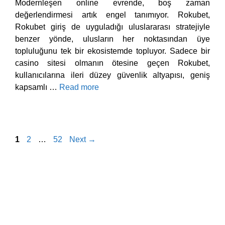
Modernleşen online evrende, boş zaman
değerlendirmesi artık engel tanımıyor. Rokubet,
Rokubet giriş de uyguladığı uluslararası stratejiyle
benzer yönde, ulusların her noktasından üye
topluluğunu tek bir ekosistemde topluyor. Sadece bir
casino sitesi olmanın ötesine geçen Rokubet,
kullanıcılarına ileri düzey güvenlik altyapısı, geniş
kapsamlı …
Read more
Page
Page
Page
1
2
…
52
Next
→