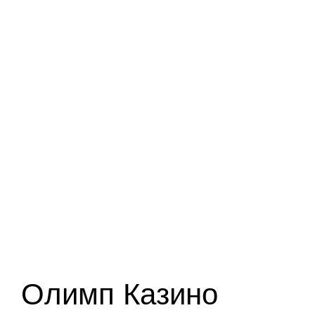
Олимп Казино