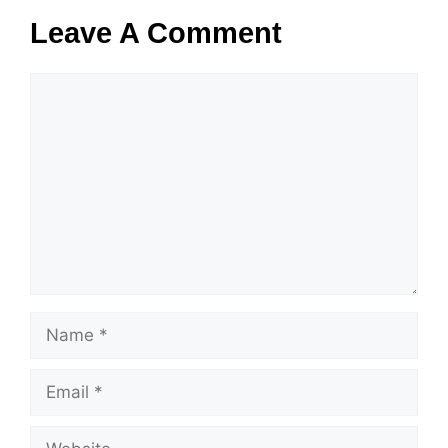
Leave A Comment
Comment
Name
Email
Website