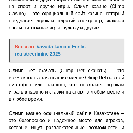
на спорт и другие игры. Олимп казино (Olimp
Casino) – это официальный сайт казино, который
предлагает игрокам широкий спектр игр, включая
слоты, карточные игры, рулетку и другие.
See also
Vavada kasiino Eestis —
registreerimine 2025
Олимп бет скачать (Olimp Bet скачать) – это
возможность скачать приложение Olimp Bet на свой
смартфон или планшет, что позволяет игрокам
играть в казино и ставки на спорт в любом месте и
в любое время.
Олимп казино официальный сайт в Казахстане –
это безопасное и надежное место для игроков,
которые ищут развлекательные возможности и