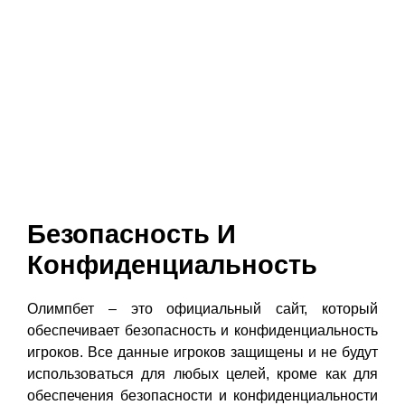
Безопасность И
Конфиденциальность
Олимпбет – это официальный сайт, который
обеспечивает безопасность и конфиденциальность
игроков. Все данные игроков защищены и не будут
использоваться для любых целей, кроме как для
обеспечения безопасности и конфиденциальности