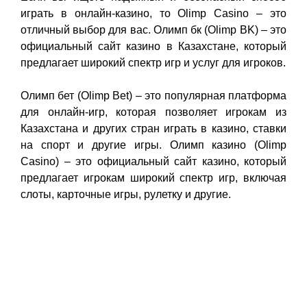
играть в онлайн-казино, то Olimp Casino – это
отличный выбор для вас. Олимп бк (Olimp BK) – это
официальный сайт казино в Казахстане, который
предлагает широкий спектр игр и услуг для игроков.
Олимп бет (Olimp Bet) – это популярная платформа
для онлайн-игр, которая позволяет игрокам из
Казахстана и других стран играть в казино, ставки
на спорт и другие игры. Олимп казино (Olimp
Casino) – это официальный сайт казино, который
предлагает игрокам широкий спектр игр, включая
слоты, карточные игры, рулетку и другие.