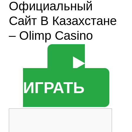
Официальный
Сайт В Казахстане
– Olimp Casino
▶️
ИГРАТЬ