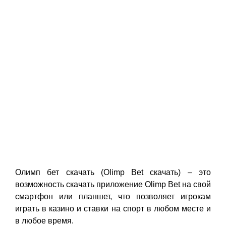
Олимп бет скачать (Olimp Bet скачать) – это
возможность скачать приложение Olimp Bet на свой
смартфон или планшет, что позволяет игрокам
играть в казино и ставки на спорт в любом месте и
в любое время.