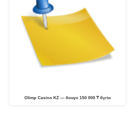
Olimp Casino KZ — бонус 150 000 ₸ бүгін