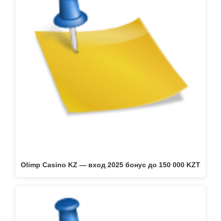
Olimp Casino KZ — вход 2025 бонус до 150 000 KZT