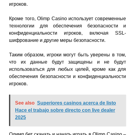
игроков.
Кроме того, Olimp Casino использует современные
технологии для обеспечения безопасности и
конфиденциальности игроков, включая SSL-
шифрование и другие меры безопасности.
Таким образом, игроки могут быть уверены в том,
что их данные будут защищены и не будут
использоваться для любых целей, кроме как для
обеспечения безопасности и конфиденциальности
игроков.
See also
Superiores casinos acerca de listo
Hace el trabajo sobre directo con live dealer
2025
Олимп бет скачать и начать играть в Olimp Casino –