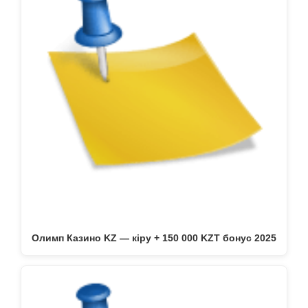
Олимп Казино KZ — кіру + 150 000 KZT бонус 2025