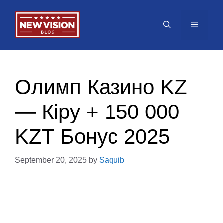
Skip
to
Menu
content
Олимп Казино KZ
— Кіру + 150 000
KZT Бонус 2025
September 20, 2025
by
Saquib