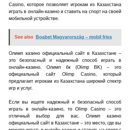
Casino, которое позволяет игрокам из Казахстана
играть в онлайн-казино и ставить на спорт на своей
мобильной устройстве.
See also
Boabet Magyarország – mobil friss
Олимп казино официальный сайт в Казахстане –
это безопасный и надежный способ играть в
онлайн-казино. Олимп бк (Olimp BK) – это
официальный сайт Olimp Casino, который
предлагает игрокам из Казахстана широкий спектр
игр и услуг.
Если вы ищете надежный и безопасный способ
играть в онлайн-казино, то Olimp Casino – это
отличный выбор для вас. Олимп казино
официальный сайт в Казахстане – это место, где вы
можете играть в онлайн-казино и ставить на спорт с