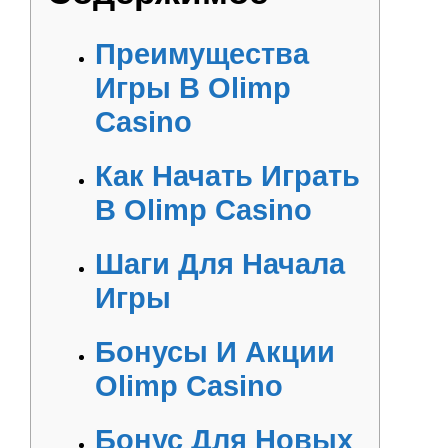
Преимущества
Игры В Olimp
Casino
Как Начать Играть
В Olimp Casino
Шаги Для Начала
Игры
Бонусы И Акции
Olimp Casino
Бонус Для Новых