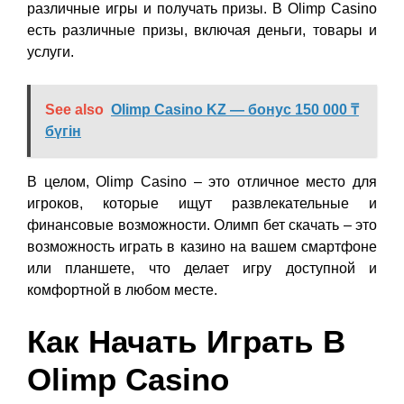
различные игры и получать призы. В Olimp Casino
есть различные призы, включая деньги, товары и
услуги.
See also
Olimp Casino KZ — бонус 150 000 ₸
бүгін
В целом, Olimp Casino – это отличное место для
игроков, которые ищут развлекательные и
финансовые возможности. Олимп бет скачать – это
возможность играть в казино на вашем смартфоне
или планшете, что делает игру доступной и
комфортной в любом месте.
Как Начать Играть В
Olimp Casino