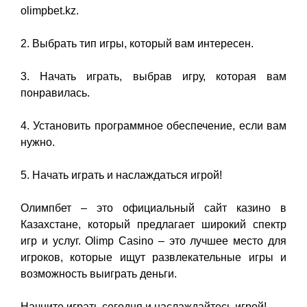
olimpbet.kz.
2. Выбрать тип игры, который вам интересен.
3. Начать играть, выбрав игру, которая вам
понравилась.
4. Установить программное обеспечение, если вам
нужно.
5. Начать играть и наслаждаться игрой!
Олимпбет – это официальный сайт казино в
Казахстане, который предлагает широкий спектр
игр и услуг. Olimp Casino – это лучшее место для
игроков, которые ищут развлекательные игры и
возможность выиграть деньги.
Начните играть сегодня и наслаждайтесь игрой!