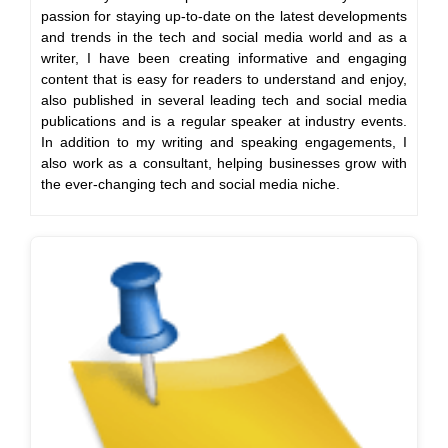
passion for staying up-to-date on the latest developments
and trends in the tech and social media world and as a
writer, I have been creating informative and engaging
content that is easy for readers to understand and enjoy,
also published in several leading tech and social media
publications and is a regular speaker at industry events.
In addition to my writing and speaking engagements, I
also work as a consultant, helping businesses grow with
the ever-changing tech and social media niche.