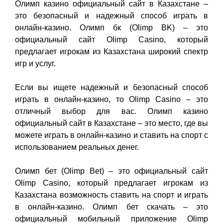
Олимп казино официальный сайт в Казахстане –
это безопасный и надежный способ играть в
онлайн-казино. Олимп бк (Olimp BK) – это
официальный сайт Olimp Casino, который
предлагает игрокам из Казахстана широкий спектр
игр и услуг.
Если вы ищете надежный и безопасный способ
играть в онлайн-казино, то Olimp Casino – это
отличный выбор для вас. Олимп казино
официальный сайт в Казахстане – это место, где вы
можете играть в онлайн-казино и ставить на спорт с
использованием реальных денег.
Олимп бет (Olimp Bet) – это официальный сайт
Olimp Casino, который предлагает игрокам из
Казахстана возможность ставить на спорт и играть
в онлайн-казино. Олимп бет скачать – это
официальный мобильный приложение Olimp