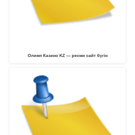
Олимп Казино KZ — ресми сайт бүгін