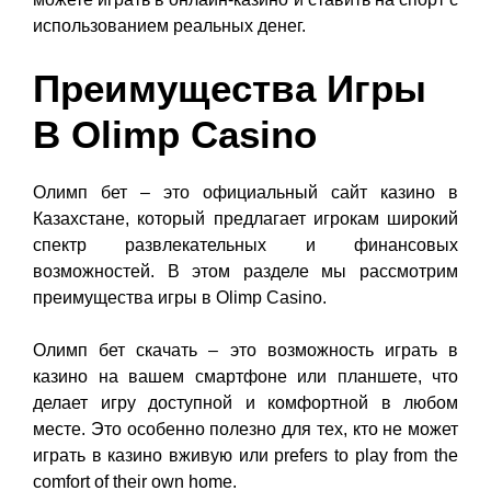
использованием реальных денег.
Преимущества Игры
В Olimp Casino
Олимп бет – это официальный сайт казино в
Казахстане, который предлагает игрокам широкий
спектр развлекательных и финансовых
возможностей. В этом разделе мы рассмотрим
преимущества игры в Olimp Casino.
Олимп бет скачать – это возможность играть в
казино на вашем смартфоне или планшете, что
делает игру доступной и комфортной в любом
месте. Это особенно полезно для тех, кто не может
играть в казино вживую или prefers to play from the
comfort of their own home.