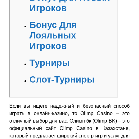
Игроков
Бонус Для
Лояльных
Игроков
Турниры
Слот-Турниры
Если вы ищете надежный и безопасный способ
играть в онлайн-казино, то Olimp Casino – это
отличный выбор для вас. Олимп бк (Olimp BK) – это
официальный сайт Olimp Casino в Казахстане,
который предлагает широкий спектр игр и услуг для