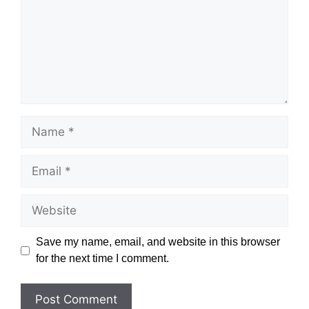
Name
Email
Website
Save my name, email, and website in this browser
for the next time I comment.