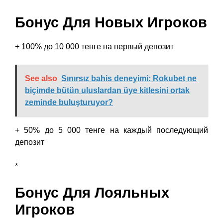
Бонус Для Новых Игроков
+ 100% до 10 000 тенге на первый депозит
See also
Sınırsız bahis deneyimi: Rokubet ne
biçimde bütün uluslardan üye kitlesini ortak
zeminde buluşturuyor?
+ 50% до 5 000 тенге на каждый последующий
депозит
*
Бонус Для Лояльных
Игроков