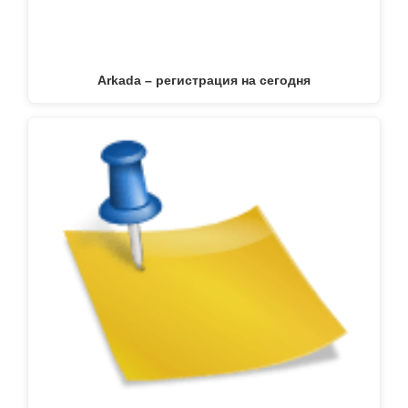
Arkada – регистрация на сегодня