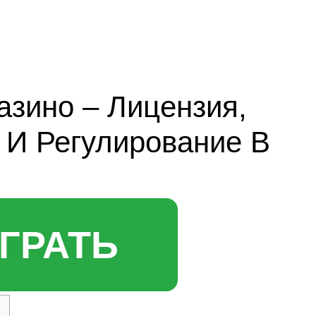
азино – Лицензия,
 И Регулирование В
ИГРАТЬ