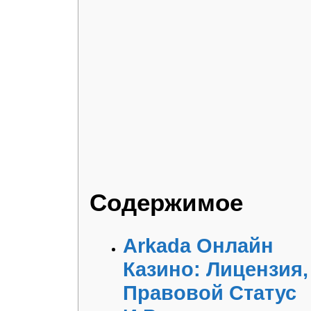
Содержимое
Arkada Онлайн
Казино: Лицензия,
Правовой Статус