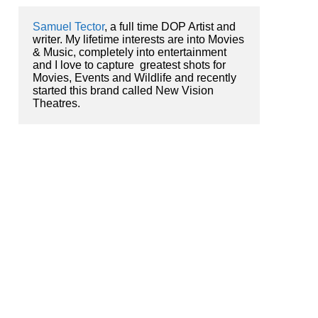
Samuel Tector
, a full time DOP Artist and 
writer. My lifetime interests are into Movies 
& Music, completely into entertainment 
and I love to capture  greatest shots for 
Movies, Events and Wildlife and recently 
started this brand called New Vision 
Theatres.