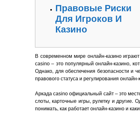
Правовые Риски
Для Игроков И
Казино
В современном мире онлайн-казино играют
casino – это популярный онлайн-казино, кот
Однако, для обеспечения безопасности и ч
правового статуса и регулирования онлайн-к
Аркада casino официальный сайт – это место
слоты, карточные игры, рулетку и другие. 
понимать, как работает онлайн-казино и ка