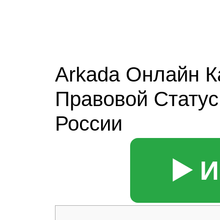
Arkada Онлайн К
Правовой Статус
России
▶️ 