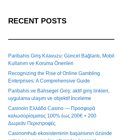
RECENT POSTS
Paribahis Giriş Kılavuzu: Güncel Bağlantı, Mobil
Kullanım ve Koruma Önerileri
Recognizing the Rise of Online Gambling
Enterprises: A Comprehensive Guide
Paribahis ve Bahsegel Giriş: aktif giriş linkleri,
uygulama ulaşım ve objektif İnceleme
Casinoin Ελλάδα Casino — Προσφορά
καλωσορίσματος 100% έως 200€ + 200
Δωρεάν Περιστροφές
Casinomhub ekosisteminin başarısının özünde