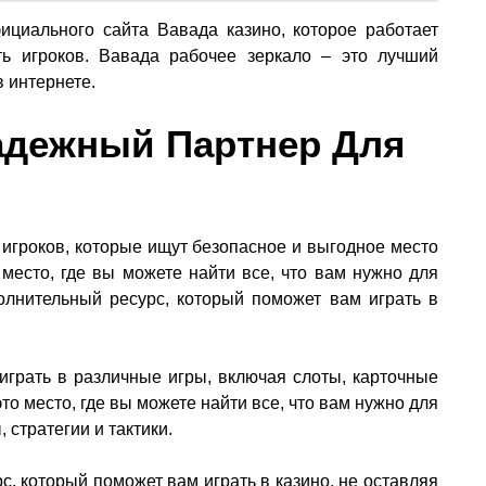
ициального сайта Вавада казино, которое работает
ть игроков. Вавада рабочее зеркало – это лучший
в интернете.
адежный Партнер Для
 игроков, которые ищут безопасное и выгодное место
место, где вы можете найти все, что вам нужно для
олнительный ресурс, который поможет вам играть в
 играть в различные игры, включая слоты, карточные
то место, где вы можете найти все, что вам нужно для
стратегии и тактики.
с, который поможет вам играть в казино, не оставляя