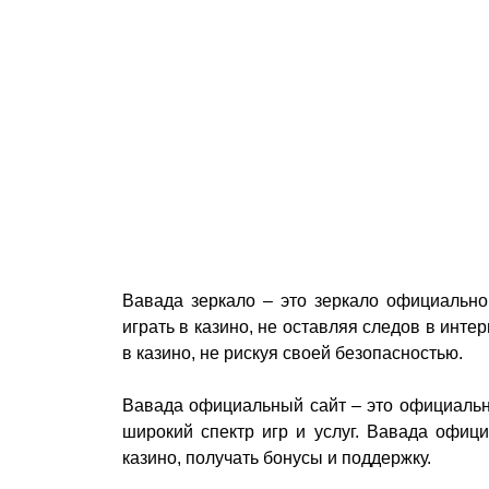
Вавада зеркало – это зеркало официально
играть в казино, не оставляя следов в инте
в казино, не рискуя своей безопасностью.
Вавада официальный сайт – это официальн
широкий спектр игр и услуг. Вавада офици
казино, получать бонусы и поддержку.