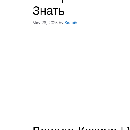
Знать
May 26, 2025
by
Saquib