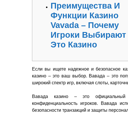
Преимущества И
Функции Казино
Vavada – Почему
Игроки Выбирают
Это Казино
Если вы ищете надежное и безопасное ка
казино – это ваш выбор. Вавада – это поп
широкий спектр игр, включая слоты, карточны
Вавада казино – это официальный с
конфиденциальность игроков. Вавада исп
безопасности транзакций и защиты персона