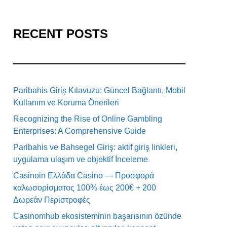
RECENT POSTS
Paribahis Giriş Kılavuzu: Güncel Bağlantı, Mobil
Kullanım ve Koruma Önerileri
Recognizing the Rise of Online Gambling
Enterprises: A Comprehensive Guide
Paribahis ve Bahsegel Giriş: aktif giriş linkleri,
uygulama ulaşım ve objektif İnceleme
Casinoin Ελλάδα Casino — Προσφορά
καλωσορίσματος 100% έως 200€ + 200
Δωρεάν Περιστροφές
Casinomhub ekosisteminin başarısının özünde