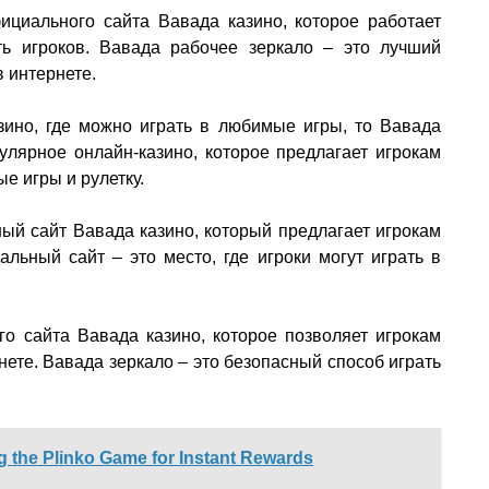
ициального сайта Вавада казино, которое работает
ть игроков. Вавада рабочее зеркало – это лучший
в интернете.
ино, где можно играть в любимые игры, то Вавада
улярное онлайн-казино, которое предлагает игрокам
е игры и рулетку.
ый сайт Вавада казино, который предлагает игрокам
альный сайт – это место, где игроки могут играть в
го сайта Вавада казино, которое позволяет игрокам
рнете. Вавада зеркало – это безопасный способ играть
g the Plinko Game for Instant Rewards