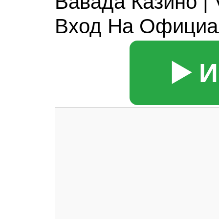
Вавада Казино |
Вход На Официа
▶️ 