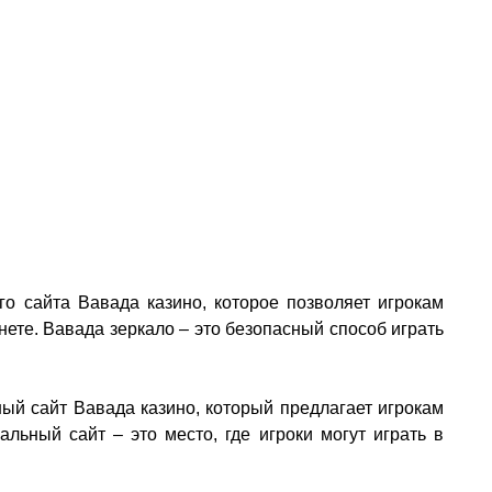
го сайта Вавада казино, которое позволяет игрокам
рнете. Вавада зеркало – это безопасный способ играть
ый сайт Вавада казино, который предлагает игрокам
альный сайт – это место, где игроки могут играть в