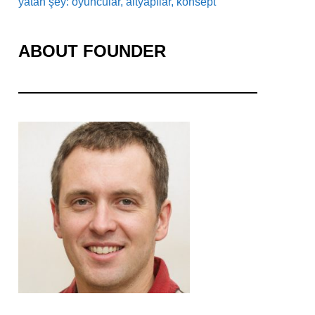
yatan şey: oyuncular, altyapılar, konsept
ABOUT FOUNDER