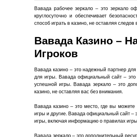
Вавада рабочее зеркало – это зеркало оф
круглосуточно и обеспечивает безопаснос
способ играть в казино, не оставляя следов 
Вавада Казино – Н
Игроков
Вавада казино – это надежный партнер для
для игры. Вавада официальный сайт – это 
успешной игры. Вавада зеркало – это доп
казино, не оставляя вас без внимания.
Вавада казино – это место, где вы можете
игры и другие. Вавада официальный сайт – э
игры, включая информацию о правилах игры, 
Вавада зеркало – это дополнительный ресур