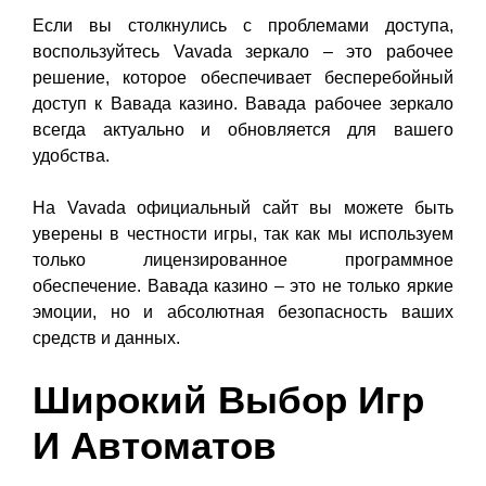
Если вы столкнулись с проблемами доступа,
воспользуйтесь Vavada зеркало – это рабочее
решение, которое обеспечивает бесперебойный
доступ к Вавада казино. Вавада рабочее зеркало
всегда актуально и обновляется для вашего
удобства.
На Vavada официальный сайт вы можете быть
уверены в честности игры, так как мы используем
только лицензированное программное
обеспечение. Вавада казино – это не только яркие
эмоции, но и абсолютная безопасность ваших
средств и данных.
Широкий Выбор Игр
И Автоматов