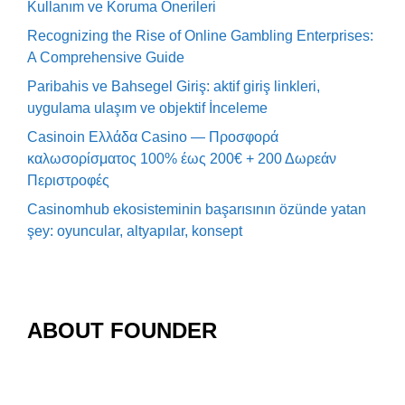
Kullanım ve Koruma Önerileri
Recognizing the Rise of Online Gambling Enterprises:
A Comprehensive Guide
Paribahis ve Bahsegel Giriş: aktif giriş linkleri,
uygulama ulaşım ve objektif İnceleme
Casinoin Ελλάδα Casino — Προσφορά
καλωσορίσματος 100% έως 200€ + 200 Δωρεάν
Περιστροφές
Casinomhub ekosisteminin başarısının özünde yatan
şey: oyuncular, altyapılar, konsept
ABOUT FOUNDER