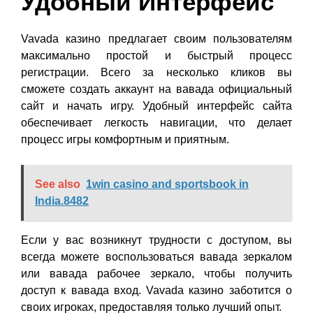
Удобный Интерфейс
Vavada казино предлагает своим пользователям
максимально простой и быстрый процесс
регистрации. Всего за несколько кликов вы
сможете создать аккаунт на вавада официальный
сайт и начать игру. Удобный интерфейс сайта
обеспечивает легкость навигации, что делает
процесс игры комфортным и приятным.
See also
1win casino and sportsbook in
India.8482
Если у вас возникнут трудности с доступом, вы
всегда можете воспользоваться вавада зеркалом
или вавада рабочее зеркало, чтобы получить
доступ к вавада вход. Vavada казино заботится о
своих игроках, предоставляя только лучший опыт.