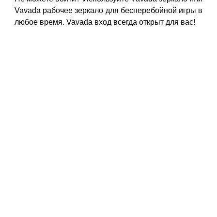
Vavada рабочее зеркало для бесперебойной игры в
любое время. Vavada вход всегда открыт для вас!