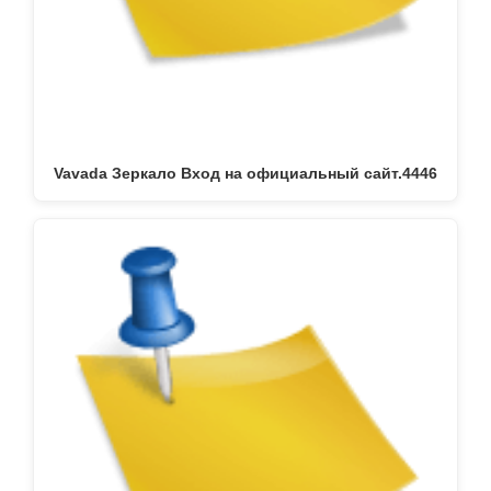
Vavada Зеркало Вход на официальный сайт.4446