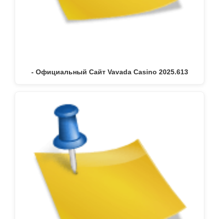
- Официальный Сайт Vavada Casino 2025.613