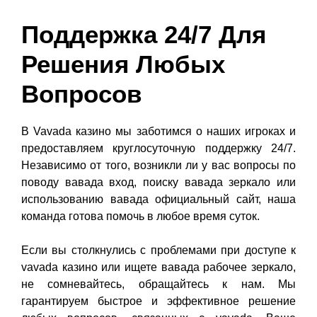
Поддержка 24/7 Для
Решения Любых
Вопросов
В Vavada казино мы заботимся о наших игроках и
предоставляем круглосуточную поддержку 24/7.
Независимо от того, возникли ли у вас вопросы по
поводу вавада вход, поиску вавада зеркало или
использованию вавада официальный сайт, наша
команда готова помочь в любое время суток.
Если вы столкнулись с проблемами при доступе к
vavada казино или ищете вавада рабочее зеркало,
не сомневайтесь, обращайтесь к нам. Мы
гарантируем быстрое и эффективное решение