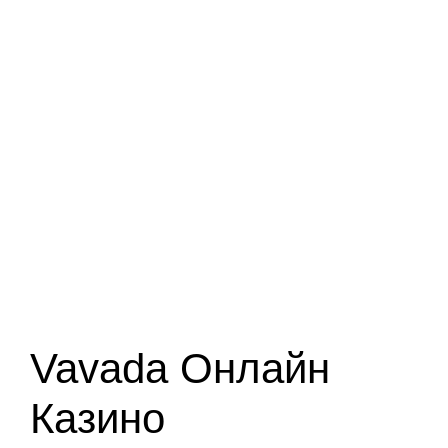
Vavada Онлайн
Казино