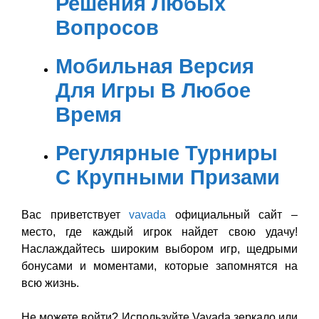
Решения Любых
Вопросов
Мобильная Версия
Для Игры В Любое
Время
Регулярные Турниры
С Крупными Призами
Вас приветствует
vavada
официальный сайт –
место, где каждый игрок найдет свою удачу!
Наслаждайтесь широким выбором игр, щедрыми
бонусами и моментами, которые запомнятся на
всю жизнь.
Не можете войти? Используйте Vavada зеркало или