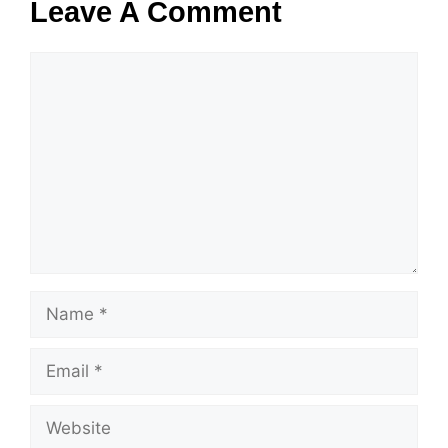
Leave A Comment
Comment
Name
Email
Website