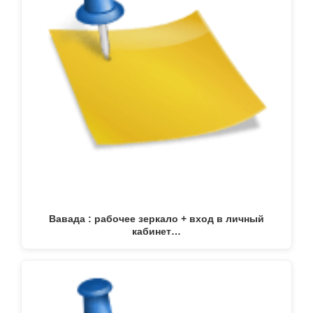
Вавада : рабочее зеркало + вход в личный
кабинет…