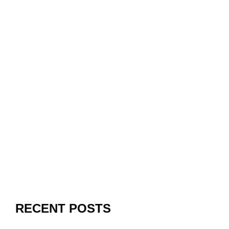
RECENT POSTS