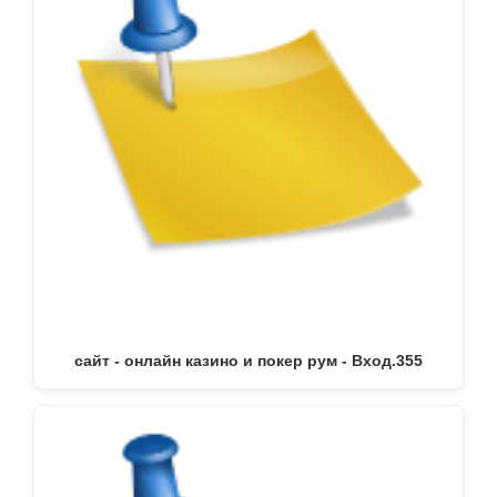
сайт - онлайн казино и покер рум - Вход.355