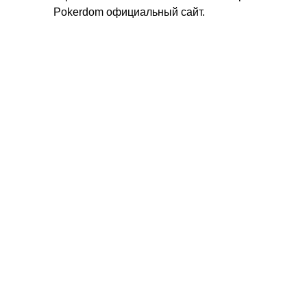
Pokerdom официальный сайт.