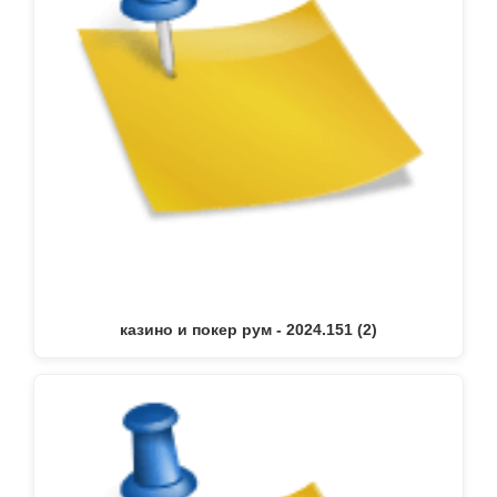
казино и покер рум - 2024.151 (2)