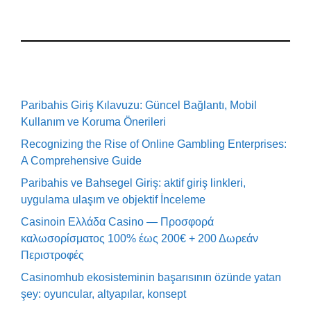
Paribahis Giriş Kılavuzu: Güncel Bağlantı, Mobil
Kullanım ve Koruma Önerileri
Recognizing the Rise of Online Gambling Enterprises:
A Comprehensive Guide
Paribahis ve Bahsegel Giriş: aktif giriş linkleri,
uygulama ulaşım ve objektif İnceleme
Casinoin Ελλάδα Casino — Προσφορά
καλωσορίσματος 100% έως 200€ + 200 Δωρεάν
Περιστροφές
Casinomhub ekosisteminin başarısının özünde yatan
şey: oyuncular, altyapılar, konsept