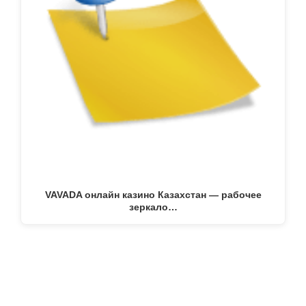
VAVADA онлайн казино Казахстан — рабочее
зеркало…