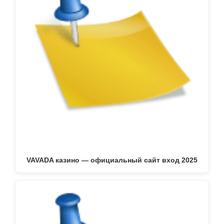
VAVADA казино — официальный сайт вход 2025