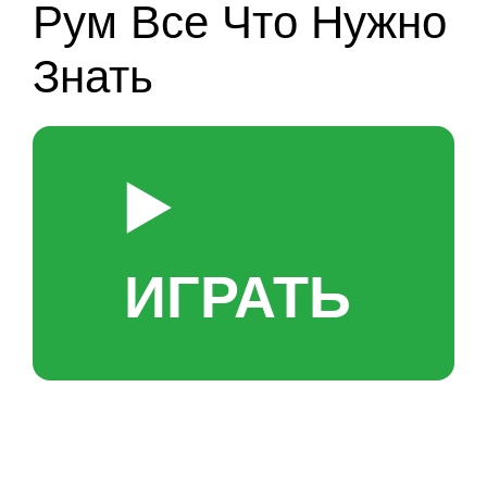
Рум Все Что Нужно
Знать
▶️
ИГРАТЬ