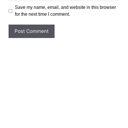
Save my name, email, and website in this browser
for the next time I comment.