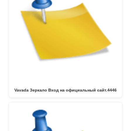
Vavada Зеркало Вход на официальный сайт.4446