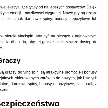
owe, ekscytujące tytuły od najlepszych dostawców. Dzięki
eżych emocji i możliwości wygranej. Nowe gry są często
t, takich jak darmowe spiny, bonusy depozytowe lub
w ofercie vincispin, aby być na bieżąco z najnowszymi
ma ta dba o to, aby jej gracze mieli zawsze dostęp do
w.
Graczy
ą graczy do vincispin, są atrakcyjne promocje i bonusy.
ecjalnych, skierowanych zarówno do nowych, jak i stałych
talne, darmowe spiny, bonusy depozytowe, cashback, a
eczne.
Bezpieczeństwo