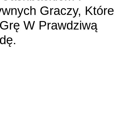
ywnych Graczy, Które
 Grę W Prawdziwą
dę.