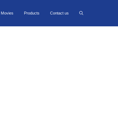
Movies
Products
Contact us