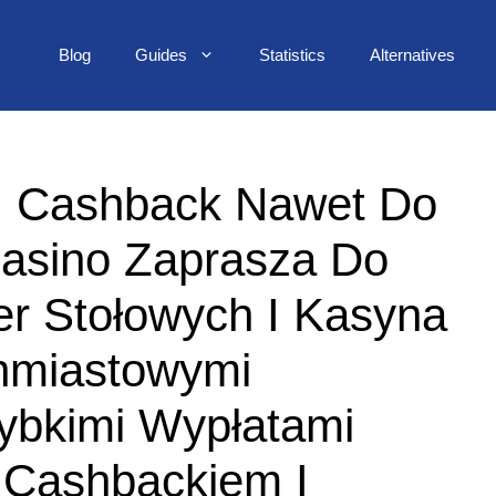
Blog
Guides
Statistics
Alternatives
I Cashback Nawet Do
Casino Zaprasza Do
er Stołowych I Kasyna
hmiastowymi
zybkimi Wypłatami
 Cashbackiem I