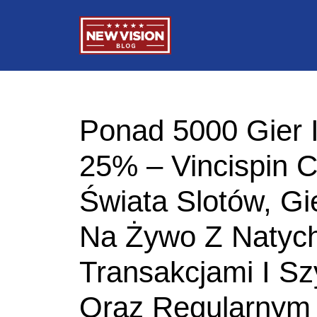
Skip
to
content
Ponad 5000 Gier 
25% – Vincispin 
Świata Slotów, Gi
Na Żywo Z Natyc
Transakcjami I S
Oraz Regularnym