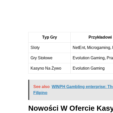
Typ Gry
Przykładowi
Sloty
NetEnt, Microgaming,
Gry Stołowe
Evolution Gaming, Pra
Kasyno Na Żywo
Evolution Gaming
See also
WINPH Gambling enterprise: The 
Filipino
Nowości W Ofercie Kas