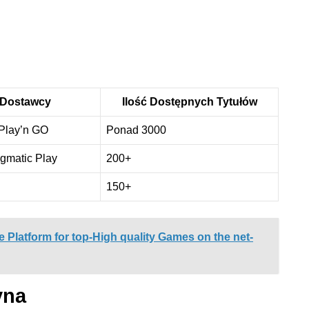
 Dostawcy
Ilość Dostępnych Tytułów
 Play’n GO
Ponad 3000
gmatic Play
200+
150+
Platform for top-High quality Games on the net-
yna