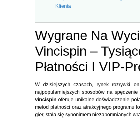
Klienta
Wygrane Na Wycią
Vincispin – Tysiąc
Płatności I VIP-P
W dzisiejszych czasach, rynek rozrywki o
najpopularniejszych sposobów na spędzenie 
vincispin
oferuje unikalne doświadczenie połą
metod płatności oraz atrakcyjnego programu lo
gier, stała się synonimem niezapomnianych wraż