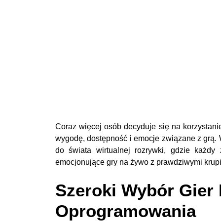
Coraz więcej osób decyduje się na korzystanie
wygodę, dostępność i emocje związane z grą. 
do świata wirtualnej rozrywki, gdzie każdy
emocjonujące gry na żywo z prawdziwymi krupi
Szeroki Wybór Gier 
Oprogramowania