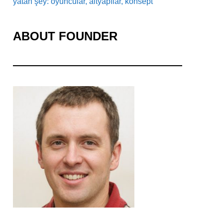
yatan şey: oyuncular, altyapılar, konsept
ABOUT FOUNDER