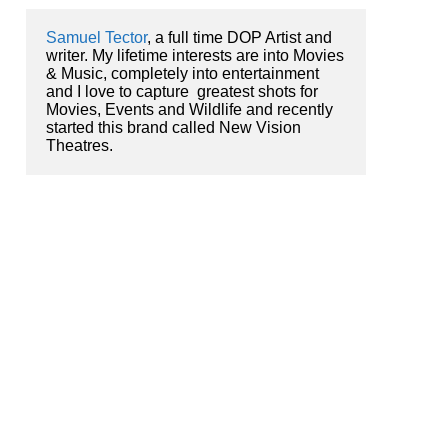
Samuel Tector
, a full time DOP Artist and 
writer. My lifetime interests are into Movies 
& Music, completely into entertainment 
and I love to capture  greatest shots for 
Movies, Events and Wildlife and recently 
started this brand called New Vision 
Theatres.