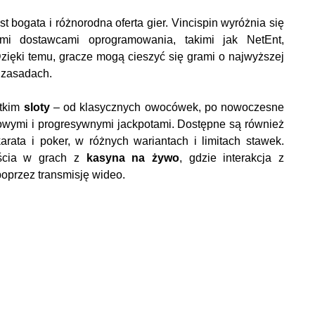
 bogata i różnorodna oferta gier. Vincispin wyróżnia się
mi dostawcami oprogramowania, takimi jak NetEnt,
zięki temu, gracze mogą cieszyć się grami o najwyższej
h zasadach.
stkim
sloty
– od klasycznych owocówek, po nowoczesne
ymi i progresywnymi jackpotami. Dostępne są również
akarata i poker, w różnych wariantach i limitach stawek.
ścia w grach z
kasyna na żywo
, gdzie interakcja z
oprzez transmisję wideo.