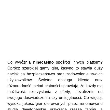
Co wyróżnia
ninecasino
spośród innych platform?
Oprócz szerokiej gamy gier, kasyno to stawia duży
nacisk na bezpieczeństwo oraz zadowolenie swoich
użytkowników. Świetna obsługa klienta oraz
różnorodność metod płatności sprawiają, że każdy ma
możliwość skorzystania z oferty, niezależnie od
swojego doświadczenia czy umiejętności. Co więcej,
wysoka jakość gier oferowanych przez renomowane
studia developerskie przyciąga rzesze fanów, a