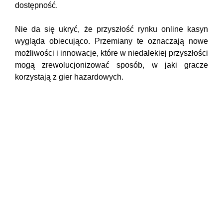
dostępność.
Nie da się ukryć, że przyszłość rynku online kasyn
wygląda obiecująco. Przemiany te oznaczają nowe
możliwości i innowacje, które w niedalekiej przyszłości
mogą zrewolucjonizować sposób, w jaki gracze
korzystają z gier hazardowych.