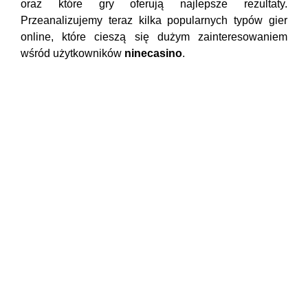
oraz które gry oferują najlepsze rezultaty.
Przeanalizujemy teraz kilka popularnych typów gier
online, które cieszą się dużym zainteresowaniem
wśród użytkowników
ninecasino
.