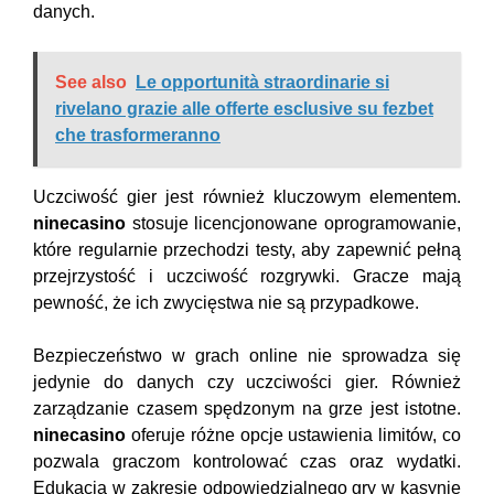
danych.
See also
Le opportunità straordinarie si
rivelano grazie alle offerte esclusive su fezbet
che trasformeranno
Uczciwość gier jest również kluczowym elementem.
ninecasino
stosuje licencjonowane oprogramowanie,
które regularnie przechodzi testy, aby zapewnić pełną
przejrzystość i uczciwość rozgrywki. Gracze mają
pewność, że ich zwycięstwa nie są przypadkowe.
Bezpieczeństwo w grach online nie sprowadza się
jedynie do danych czy uczciwości gier. Również
zarządzanie czasem spędzonym na grze jest istotne.
ninecasino
oferuje różne opcje ustawienia limitów, co
pozwala graczom kontrolować czas oraz wydatki.
Edukacja w zakresie odpowiedzialnego gry w kasynie