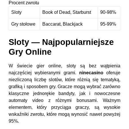
Procent zwrotu
Sloty
Book of Dead, Starburst
90-98%
Gry stołowe
Baccarat, Blackjack
95-99%
Sloty — Najpopularniejsze
Gry Online
W świecie gier online, sloty są bez wątpienia
najczęściej wybieranymi grami.
ninecasino
oferuje
niezliczoną liczbę slotów, które różnią się tematyką,
grafiką i sposobem gry. Gracze mogą wybrać zarówno
klasyczne jednorękie bandyty, jak i nowoczesne
automaty video z różnymi bonusami. Ważnym
elementem, który przyciąga graczy, są wysokie
wskaźniki zwrotu, które mogą wynosić nawet powyżej
95%.