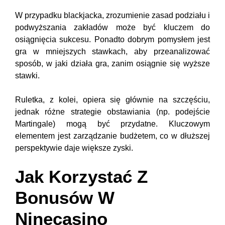
W przypadku blackjacka, zrozumienie zasad podziału i
podwyższania zakładów może być kluczem do
osiągnięcia sukcesu. Ponadto dobrym pomysłem jest
gra w mniejszych stawkach, aby przeanalizować
sposób, w jaki działa gra, zanim osiągnie się wyższe
stawki.
Ruletka, z kolei, opiera się głównie na szczęściu,
jednak różne strategie obstawiania (np. podejście
Martingale) mogą być przydatne. Kluczowym
elementem jest zarządzanie budżetem, co w dłuższej
perspektywie daje większe zyski.
Jak Korzystać Z
Bonusów W
Ninecasino