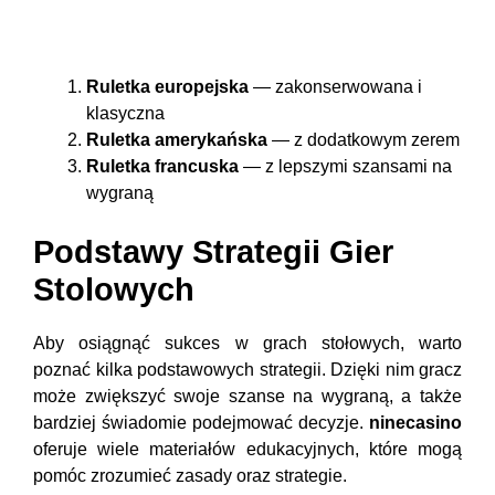
Ruletka europejska
— zakonserwowana i
klasyczna
Ruletka amerykańska
— z dodatkowym zerem
Ruletka francuska
— z lepszymi szansami na
wygraną
Podstawy Strategii Gier
Stolowych
Aby osiągnąć sukces w grach stołowych, warto
poznać kilka podstawowych strategii. Dzięki nim gracz
może zwiększyć swoje szanse na wygraną, a także
bardziej świadomie podejmować decyzje.
ninecasino
oferuje wiele materiałów edukacyjnych, które mogą
pomóc zrozumieć zasady oraz strategie.