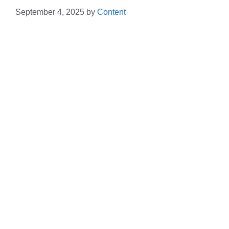
September 4, 2025
by
Content