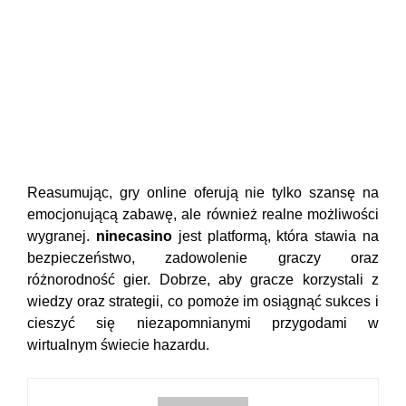
Reasumując, gry online oferują nie tylko szansę na
emocjonującą zabawę, ale również realne możliwości
wygranej.
ninecasino
jest platformą, która stawia na
bezpieczeństwo, zadowolenie graczy oraz
różnorodność gier. Dobrze, aby gracze korzystali z
wiedzy oraz strategii, co pomoże im osiągnąć sukces i
cieszyć się niezapomnianymi przygodami w
wirtualnym świecie hazardu.