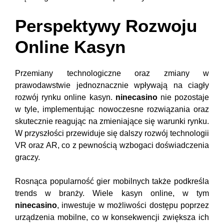
Perspektywy Rozwoju
Online Kasyn
Przemiany technologiczne oraz zmiany w
prawodawstwie jednoznacznie wpływają na ciagły
rozwój rynku online kasyn.
ninecasino
nie pozostaje
w tyle, implementując nowoczesne rozwiązania oraz
skutecznie reagując na zmieniające się warunki rynku.
W przyszłości przewiduje się dalszy rozwój technologii
VR oraz AR, co z pewnością wzbogaci doświadczenia
graczy.
Rosnąca popularność gier mobilnych także podkreśla
trends w branży. Wiele kasyn online, w tym
ninecasino
, inwestuje w możliwości dostępu poprzez
urządzenia mobilne, co w konsekwencji zwiększa ich