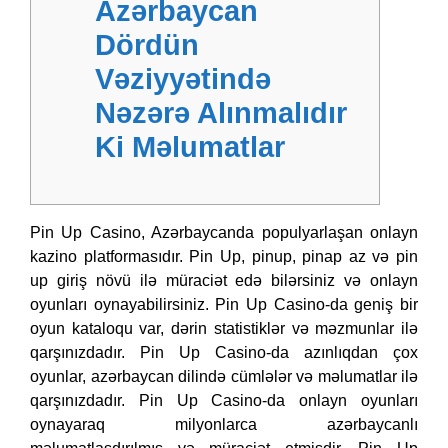
Azərbaycan
Dördün
Vəziyyətində
Nəzərə Alınmalıdır
Ki Məlumatlar
Pin Up Casino, Azərbaycanda populyarlaşan onlayn
kazino platformasıdır. Pin Up, pinup, pinap az və pin
up giriş növü ilə müraciət edə bilərsiniz və onlayn
oyunları oynayabilirsiniz. Pin Up Casino-da geniş bir
oyun kataloqu var, dərin statistiklər və məzmunlar ilə
qarşınızdadır. Pin Up Casino-da azınlıqdan çox
oyunlar, azərbaycan dilində cümlələr və məlumatlar ilə
qarşınızdadır. Pin Up Casino-da onlayn oyunları
oynayaraq milyonlarca azərbaycanlı