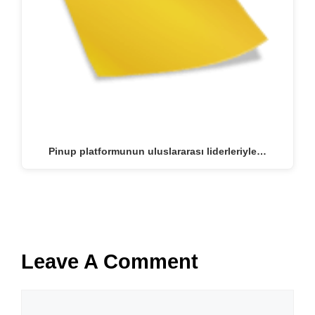
Pinup platformunun uluslararası liderleriyle…
Leave A Comment
Comment