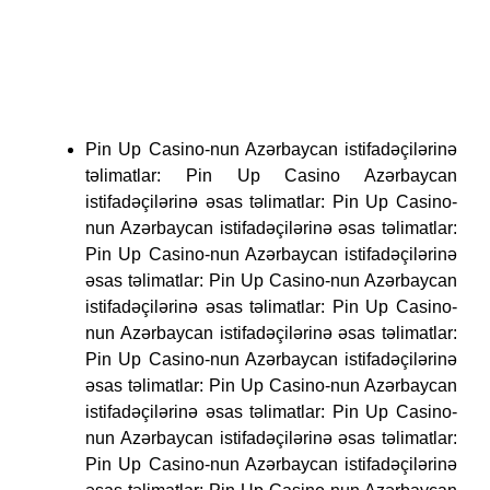
Pin Up Casino-nun Azərbaycan istifadəçilərinə
təlimatlar: Pin Up Casino Azərbaycan
istifadəçilərinə əsas təlimatlar: Pin Up Casino-
nun Azərbaycan istifadəçilərinə əsas təlimatlar:
Pin Up Casino-nun Azərbaycan istifadəçilərinə
əsas təlimatlar: Pin Up Casino-nun Azərbaycan
istifadəçilərinə əsas təlimatlar: Pin Up Casino-
nun Azərbaycan istifadəçilərinə əsas təlimatlar:
Pin Up Casino-nun Azərbaycan istifadəçilərinə
əsas təlimatlar: Pin Up Casino-nun Azərbaycan
istifadəçilərinə əsas təlimatlar: Pin Up Casino-
nun Azərbaycan istifadəçilərinə əsas təlimatlar:
Pin Up Casino-nun Azərbaycan istifadəçilərinə