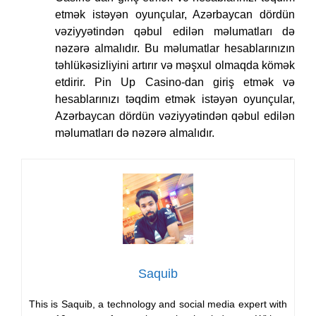
etmək istəyən oyunçular, Azərbaycan dördün
vəziyyətindən qəbul edilən məlumatları də
nəzərə almalıdır. Bu məlumatlar hesablarınızın
təhlükəsizliyini artırır və məşxul olmaqda kömək
etdirir. Pin Up Casino-dan giriş etmək və
hesablarınızı təqdim etmək istəyən oyunçular,
Azərbaycan dördün vəziyyətindən qəbul edilən
məlumatları də nəzərə almalıdır.
Saquib
This is Saquib, a technology and social media expert with