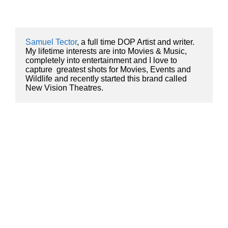
Samuel Tector
, a full time DOP Artist and writer. 
My lifetime interests are into Movies & Music, 
completely into entertainment and I love to 
capture  greatest shots for Movies, Events and 
Wildlife and recently started this brand called 
New Vision Theatres.