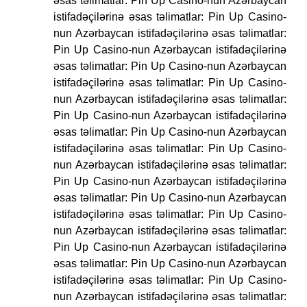
əsas təlimatlar: Pin Up Casino-nun Azərbaycan
istifadəçilərinə əsas təlimatlar: Pin Up Casino-
nun Azərbaycan istifadəçilərinə əsas təlimatlar:
Pin Up Casino-nun Azərbaycan istifadəçilərinə
əsas təlimatlar: Pin Up Casino-nun Azərbaycan
istifadəçilərinə əsas təlimatlar: Pin Up Casino-
nun Azərbaycan istifadəçilərinə əsas təlimatlar:
Pin Up Casino-nun Azərbaycan istifadəçilərinə
əsas təlimatlar: Pin Up Casino-nun Azərbaycan
istifadəçilərinə əsas təlimatlar: Pin Up Casino-
nun Azərbaycan istifadəçilərinə əsas təlimatlar:
Pin Up Casino-nun Azərbaycan istifadəçilərinə
əsas təlimatlar: Pin Up Casino-nun Azərbaycan
istifadəçilərinə əsas təlimatlar: Pin Up Casino-
nun Azərbaycan istifadəçilərinə əsas təlimatlar:
Pin Up Casino-nun Azərbaycan istifadəçilərinə
əsas təlimatlar: Pin Up Casino-nun Azərbaycan
istifadəçilərinə əsas təlimatlar: Pin Up Casino-
nun Azərbaycan istifadəçilərinə əsas təlimatlar: