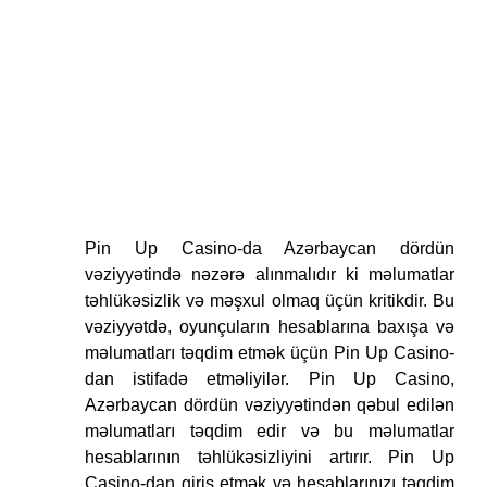
Pin Up Casino-da Azərbaycan dördün
vəziyyətində nəzərə alınmalıdır ki məlumatlar
təhlükəsizlik və məşxul olmaq üçün kritikdir. Bu
vəziyyətdə, oyunçuların hesablarına baxışa və
məlumatları təqdim etmək üçün Pin Up Casino-
dan istifadə etməliyilər. Pin Up Casino,
Azərbaycan dördün vəziyyətindən qəbul edilən
məlumatları təqdim edir və bu məlumatlar
hesablarının təhlükəsizliyini artırır. Pin Up
Casino-dan giriş etmək və hesablarınızı təqdim