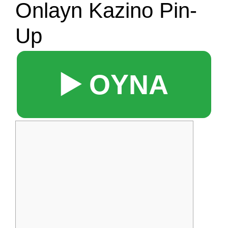
Onlayn Kazino Pin-
Up
▶️ OYNA