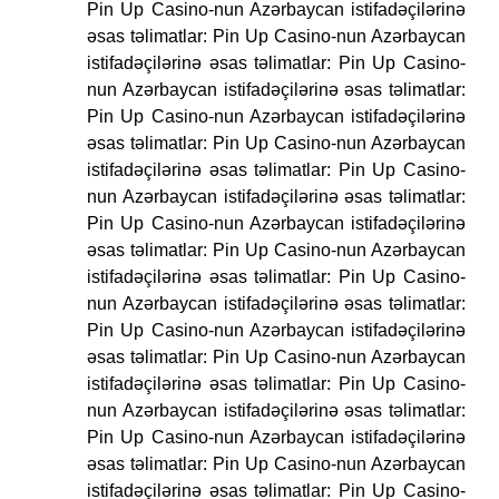
Pin Up Casino-nun Azərbaycan istifadəçilərinə
əsas təlimatlar: Pin Up Casino-nun Azərbaycan
istifadəçilərinə əsas təlimatlar: Pin Up Casino-
nun Azərbaycan istifadəçilərinə əsas təlimatlar:
Pin Up Casino-nun Azərbaycan istifadəçilərinə
əsas təlimatlar: Pin Up Casino-nun Azərbaycan
istifadəçilərinə əsas təlimatlar: Pin Up Casino-
nun Azərbaycan istifadəçilərinə əsas təlimatlar:
Pin Up Casino-nun Azərbaycan istifadəçilərinə
əsas təlimatlar: Pin Up Casino-nun Azərbaycan
istifadəçilərinə əsas təlimatlar: Pin Up Casino-
nun Azərbaycan istifadəçilərinə əsas təlimatlar:
Pin Up Casino-nun Azərbaycan istifadəçilərinə
əsas təlimatlar: Pin Up Casino-nun Azərbaycan
istifadəçilərinə əsas təlimatlar: Pin Up Casino-
nun Azərbaycan istifadəçilərinə əsas təlimatlar:
Pin Up Casino-nun Azərbaycan istifadəçilərinə
əsas təlimatlar: Pin Up Casino-nun Azərbaycan
istifadəçilərinə əsas təlimatlar: Pin Up Casino-