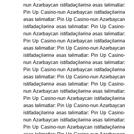
nun Azərbaycan istifadəçilərinə əsas təlimatlar:
Pin Up Casino-nun Azərbaycan istifadəçilərinə
əsas təlimatlar: Pin Up Casino-nun Azərbaycan
istifadəçilərinə əsas təlimatlar: Pin Up Casino-
nun Azərbaycan istifadəçilərinə əsas təlimatlar:
Pin Up Casino-nun Azərbaycan istifadəçilərinə
əsas təlimatlar: Pin Up Casino-nun Azərbaycan
istifadəçilərinə əsas təlimatlar: Pin Up Casino-
nun Azərbaycan istifadəçilərinə əsas təlimatlar:
Pin Up Casino-nun Azərbaycan istifadəçilərinə
əsas təlimatlar: Pin Up Casino-nun Azərbaycan
istifadəçilərinə əsas təlimatlar: Pin Up Casino-
nun Azərbaycan istifadəçilərinə əsas təlimatlar:
Pin Up Casino-nun Azərbaycan istifadəçilərinə
əsas təlimatlar: Pin Up Casino-nun Azərbaycan
istifadəçilərinə əsas təlimatlar: Pin Up Casino-
nun Azərbaycan istifadəçilərinə əsas təlimatlar:
Pin Up Casino-nun Azərbaycan istifadəçilərinə