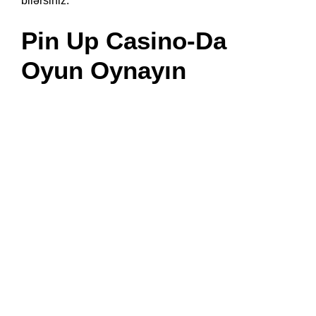
bilərsiniz.
Pin Up Casino-Da
Oyun Oynayın