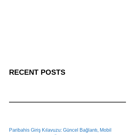
RECENT POSTS
Paribahis Giriş Kılavuzu: Güncel Bağlantı, Mobil