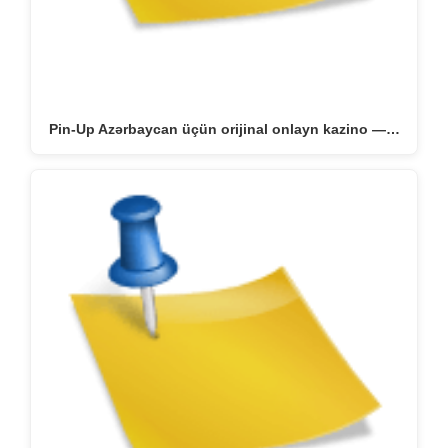
Pin-Up Azərbaycan üçün orijinal onlayn kazino —…