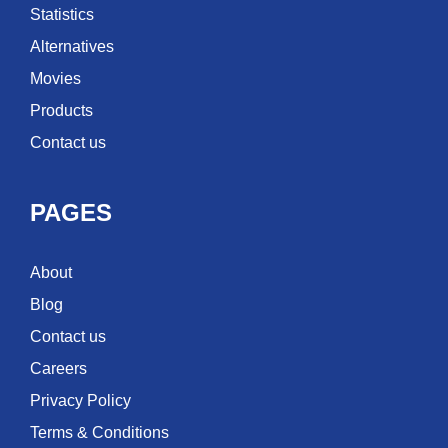
Statistics
Alternatives
Movies
Products
Contact us
PAGES
About
Blog
Contact us
Careers
Privacy Policy
Terms & Conditions