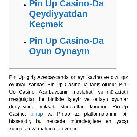
Pin Up Casino-Da
Qeydiyyatdan
Keçmək
Pin Up Casino-Da
Oyun Oynayın
Pin Up giriş Azərbaycanda onlayn kazino və qızıl qız
oyunları səhifəsi Pin-Up Casino ilə tanış olunur. Pin-
Up Casino, Azərbaycanın məsləhətli və müraciətli
məşğulçıları ilə birlikdə işləyir və onlayn oyunlar
dünyasında yüksək standartları korunur. Pin-Up
Casino,
pinup
və Pinap az platformalarının bir
hissəsidir, bu nəticədə müraciətçilərə ən yaxşı
xidmətləri və məlumatları verilir.