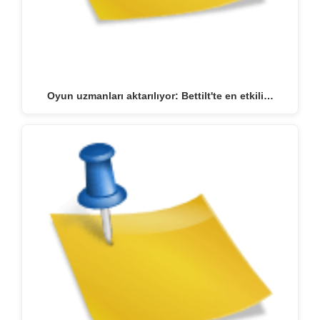
Oyun uzmanları aktarılıyor: Bettilt'te en etkili…