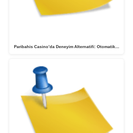
Paribahis Casino’da Deneyim Alternatifi: Otomatik…