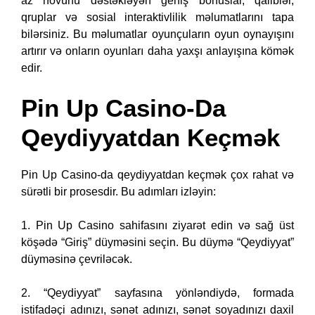
az növünü dəstəkləyən geniş bonuslar, qaliblər,
qruplar və sosial interaktivlilik məlumatlarını tapa
bilərsiniz. Bu məlumatlar oyunçuların oyun oynayışını
artırır və onların oyunları daha yaxşı anlayışına kömək
edir.
Pin Up Casino-Da
Qeydiyyatdan Keçmək
Pin Up Casino-da qeydiyyatdan keçmək çox rahat və
sürətli bir prosesdir. Bu adımları izləyin:
1. Pin Up Casino sahifasını ziyarət edin və sağ üst
köşədə “Giriş” düyməsini seçin. Bu düymə “Qeydiyyat”
düyməsinə çevriləcək.
2. “Qeydiyyat” sayfasına yönləndiydə, formada
istifadəçi adınızı, sənət adınızı, sənət soyadınızı daxil