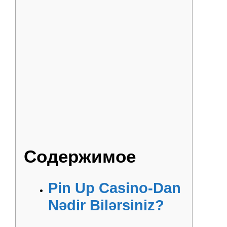
Содержимое
Pin Up Casino-Dan
Nədir Bilərsiniz?