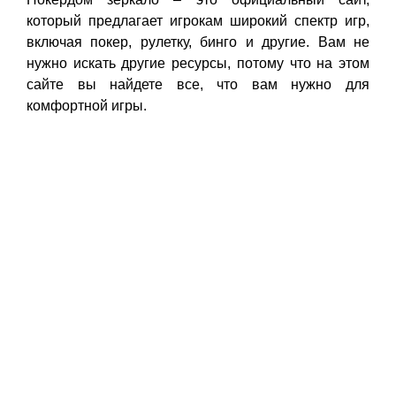
который предлагает игрокам широкий спектр игр,
включая покер, рулетку, бинго и другие. Вам не
нужно искать другие ресурсы, потому что на этом
сайте вы найдете все, что вам нужно для
комфортной игры.