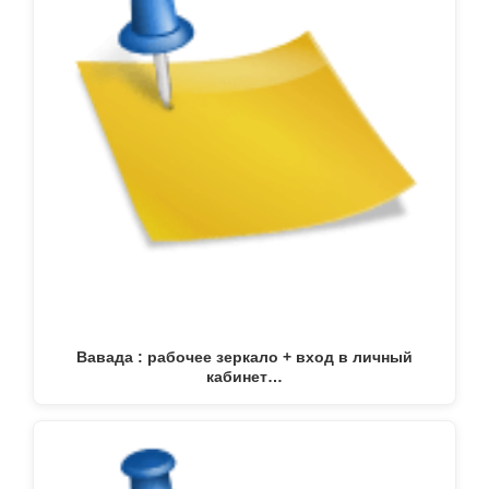
Вавада : рабочее зеркало + вход в личный
кабинет…