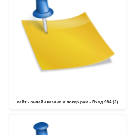
сайт - онлайн казино и покер рум - Вход.984 (2)