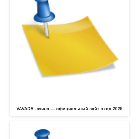
VAVADA казино — официальный сайт вход 2025