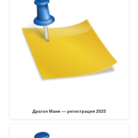
Драгон Мани — регистрация 2025