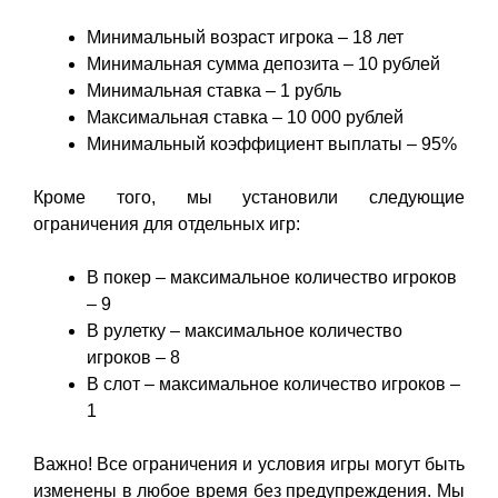
Минимальный возраст игрока – 18 лет
Минимальная сумма депозита – 10 рублей
Минимальная ставка – 1 рубль
Максимальная ставка – 10 000 рублей
Минимальный коэффициент выплаты – 95%
Кроме того, мы установили следующие
ограничения для отдельных игр:
В покер – максимальное количество игроков
– 9
В рулетку – максимальное количество
игроков – 8
В слот – максимальное количество игроков –
1
Важно! Все ограничения и условия игры могут быть
изменены в любое время без предупреждения. Мы