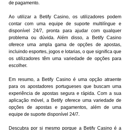
de pagamento.
Ao utilizar a Betify Casino, os utilizadores podem
contar com uma equipe de suporte multilíngue e
disponível 24/7, pronta para ajudar com qualquer
problema ou dúvida. Além disso, a Betify Casino
oferece uma ampla gama de opções de apostas,
incluindo esportes, jogos e lotarias, o que significa que
os utilizadores têm uma variedade de opções para
escolher.
Em resumo, a Betify Casino é uma opção atraente
para os apostadores portugueses que buscam uma
experiência de apostas segura e rápida. Com a sua
aplicação móvel, a Betify oferece uma variedade de
opções de apostas e pagamentos, além de uma
equipe de suporte disponível 24/7.
Descubra por si mesmo porque a Betify Casino é a