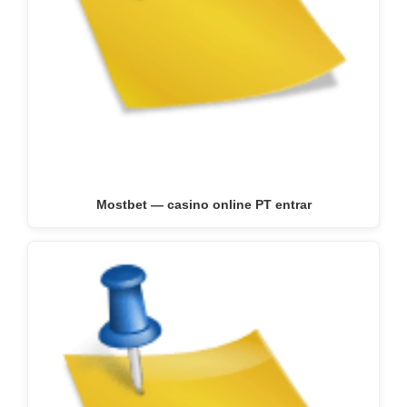
Mostbet — casino online PT entrar