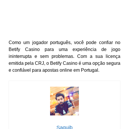
Como um jogador português, você pode confiar no
Betify Casino para uma experiência de jogo
ininterrupta e sem problemas. Com a sua licença
emitida pela CRJ, o Betify Casino é uma opção segura
e confiável para apostas online em Portugal.
Saquib