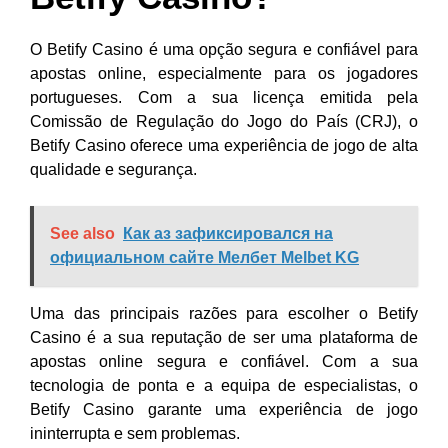
O Betify Casino é uma opção segura e confiável para
apostas online, especialmente para os jogadores
portugueses. Com a sua licença emitida pela
Comissão de Regulação do Jogo do País (CRJ), o
Betify Casino oferece uma experiência de jogo de alta
qualidade e segurança.
See also
Как аз зафиксировался на
официальном сайте Мелбет Melbet KG
Uma das principais razões para escolher o Betify
Casino é a sua reputação de ser uma plataforma de
apostas online segura e confiável. Com a sua
tecnologia de ponta e a equipa de especialistas, o
Betify Casino garante uma experiência de jogo
ininterrupta e sem problemas.