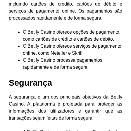
incluindo cartões de crédito, cartões de débito e
serviços de pagamento online. Os pagamentos são
processados rapidamente e de forma segura.
O Betify Casino oferece opções de pagamento,
como cartões de crédito e cartões de débito.
O Betify Casino oferece serviços de pagamento
online, como Neteller e Skrill.
O Betify Casino processa pagamentos
rapidamente e de forma segura.
Segurança
A segurança é um dos principais objetivos da Betify
Casino. A plataforma é projetada para proteger as
informações dos utilizadores e garantir que as
transações sejam feitas de forma segura.