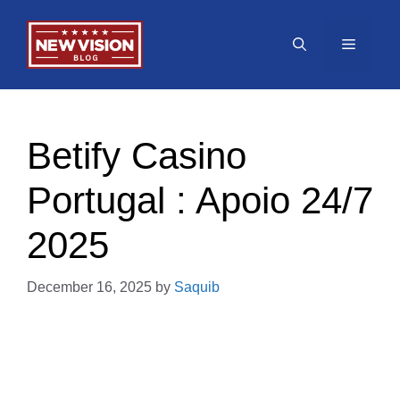
Skip
to
Menu
content
Betify Casino
Portugal : Apoio 24/7
2025
December 16, 2025
by
Saquib