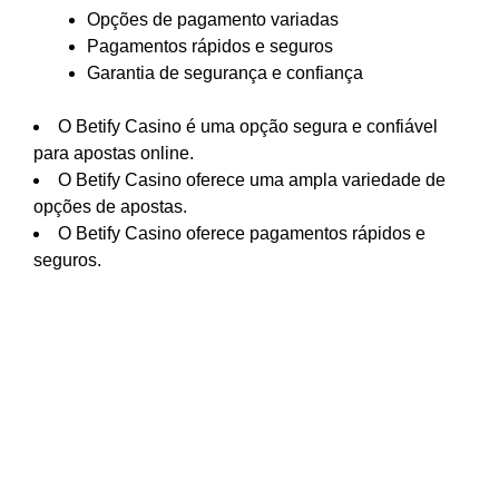
Opções de pagamento variadas
Pagamentos rápidos e seguros
Garantia de segurança e confiança
O Betify Casino é uma opção segura e confiável
para apostas online.
O Betify Casino oferece uma ampla variedade de
opções de apostas.
O Betify Casino oferece pagamentos rápidos e
seguros.