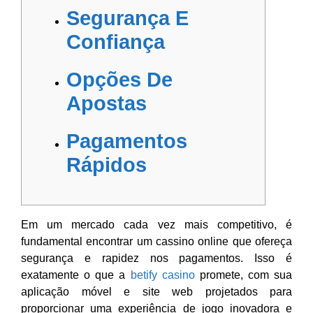
Segurança E
Confiança
Opções De
Apostas
Pagamentos
Rápidos
Em um mercado cada vez mais competitivo, é
fundamental encontrar um cassino online que ofereça
segurança e rapidez nos pagamentos. Isso é
exatamente o que a
betify casino
promete, com sua
aplicação móvel e site web projetados para
proporcionar uma experiência de jogo inovadora e