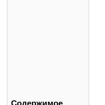
Содержимое