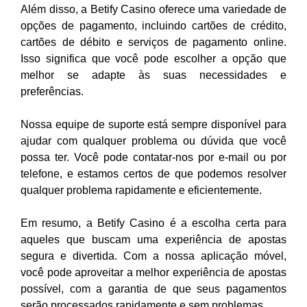
Além disso, a Betify Casino oferece uma variedade de
opções de pagamento, incluindo cartões de crédito,
cartões de débito e serviços de pagamento online.
Isso significa que você pode escolher a opção que
melhor se adapte às suas necessidades e
preferências.
Nossa equipe de suporte está sempre disponível para
ajudar com qualquer problema ou dúvida que você
possa ter. Você pode contatar-nos por e-mail ou por
telefone, e estamos certos de que podemos resolver
qualquer problema rapidamente e eficientemente.
Em resumo, a Betify Casino é a escolha certa para
aqueles que buscam uma experiência de apostas
segura e divertida. Com a nossa aplicação móvel,
você pode aproveitar a melhor experiência de apostas
possível, com a garantia de que seus pagamentos
serão processados rapidamente e sem problemas.