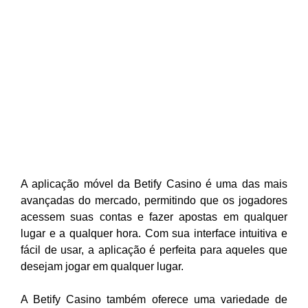
A aplicação móvel da Betify Casino é uma das mais
avançadas do mercado, permitindo que os jogadores
acessem suas contas e fazer apostas em qualquer
lugar e a qualquer hora. Com sua interface intuitiva e
fácil de usar, a aplicação é perfeita para aqueles que
desejam jogar em qualquer lugar.
A Betify Casino também oferece uma variedade de