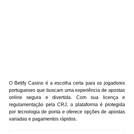
O Betify Casino é a escolha certa para os jogadores
portugueses que buscam uma experiência de apostas
online segura e divertida. Com sua licença e
regulamentação pela CRJ, a plataforma é protegida
por tecnologia de ponta e oferece opções de apostas
variadas e pagamentos rápidos.