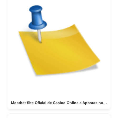
Mostbet Site Oficial de Casino Online e Apostas no…