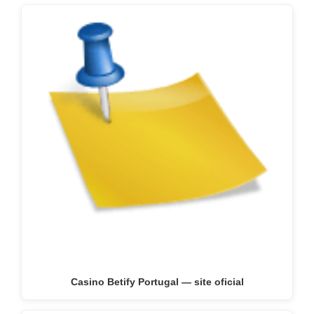
Casino Betify Portugal — site oficial