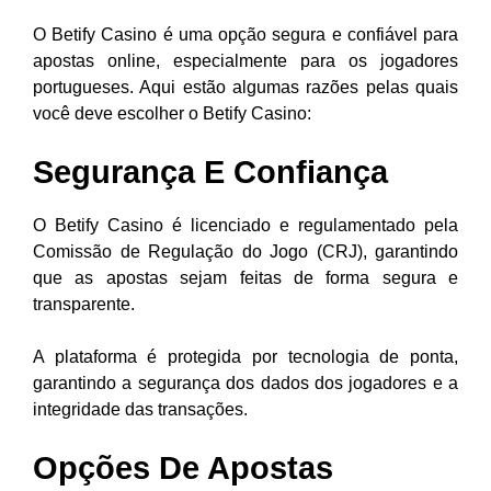
O Betify Casino é uma opção segura e confiável para
apostas online, especialmente para os jogadores
portugueses. Aqui estão algumas razões pelas quais
você deve escolher o Betify Casino:
Segurança E Confiança
O Betify Casino é licenciado e regulamentado pela
Comissão de Regulação do Jogo (CRJ), garantindo
que as apostas sejam feitas de forma segura e
transparente.
A plataforma é protegida por tecnologia de ponta,
garantindo a segurança dos dados dos jogadores e a
integridade das transações.
Opções De Apostas