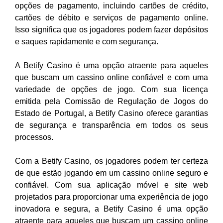
opções de pagamento, incluindo cartões de crédito,
cartões de débito e serviços de pagamento online.
Isso significa que os jogadores podem fazer depósitos
e saques rapidamente e com segurança.
A Betify Casino é uma opção atraente para aqueles
que buscam um cassino online confiável e com uma
variedade de opções de jogo. Com sua licença
emitida pela Comissão de Regulação de Jogos do
Estado de Portugal, a Betify Casino oferece garantias
de segurança e transparência em todos os seus
processos.
Com a Betify Casino, os jogadores podem ter certeza
de que estão jogando em um cassino online seguro e
confiável. Com sua aplicação móvel e site web
projetados para proporcionar uma experiência de jogo
inovadora e segura, a Betify Casino é uma opção
atraente para aqueles que buscam um cassino online