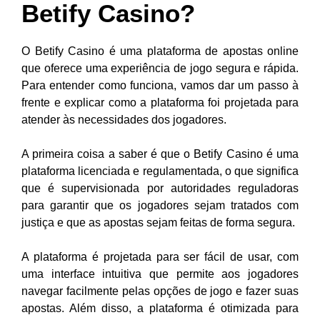
Betify Casino?
O Betify Casino é uma plataforma de apostas online
que oferece uma experiência de jogo segura e rápida.
Para entender como funciona, vamos dar um passo à
frente e explicar como a plataforma foi projetada para
atender às necessidades dos jogadores.
A primeira coisa a saber é que o Betify Casino é uma
plataforma licenciada e regulamentada, o que significa
que é supervisionada por autoridades reguladoras
para garantir que os jogadores sejam tratados com
justiça e que as apostas sejam feitas de forma segura.
A plataforma é projetada para ser fácil de usar, com
uma interface intuitiva que permite aos jogadores
navegar facilmente pelas opções de jogo e fazer suas
apostas. Além disso, a plataforma é otimizada para