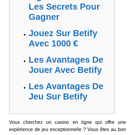
Les Secrets Pour
Gagner
Jouez Sur Betify
Avec 1000 €
Les Avantages De
Jouer Avec Betify
Les Avantages De
Jeu Sur Betify
Vous cherchez un casino en ligne qui offre une
expérience de jeu exceptionnelle ? Vous êtes au bon