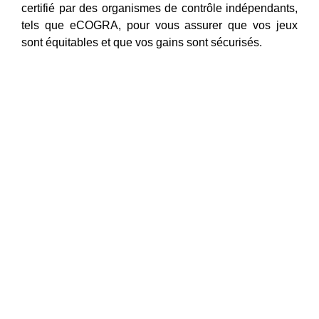
certifié par des organismes de contrôle indépendants,
tels que eCOGRA, pour vous assurer que vos jeux
sont équitables et que vos gains sont sécurisés.