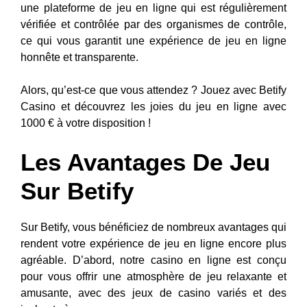
une plateforme de jeu en ligne qui est régulièrement
vérifiée et contrôlée par des organismes de contrôle,
ce qui vous garantit une expérience de jeu en ligne
honnête et transparente.
Alors, qu’est-ce que vous attendez ? Jouez avec Betify
Casino et découvrez les joies du jeu en ligne avec
1000 € à votre disposition !
Les Avantages De Jeu
Sur Betify
Sur Betify, vous bénéficiez de nombreux avantages qui
rendent votre expérience de jeu en ligne encore plus
agréable. D’abord, notre casino en ligne est conçu
pour vous offrir une atmosphère de jeu relaxante et
amusante, avec des jeux de casino variés et des