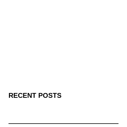
RECENT POSTS