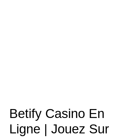
Betify Casino En
Ligne | Jouez Sur