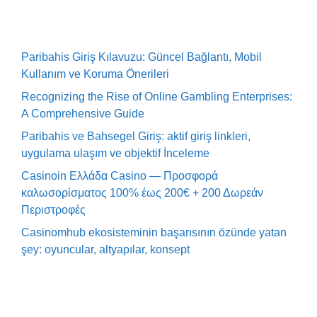
Paribahis Giriş Kılavuzu: Güncel Bağlantı, Mobil
Kullanım ve Koruma Önerileri
Recognizing the Rise of Online Gambling Enterprises:
A Comprehensive Guide
Paribahis ve Bahsegel Giriş: aktif giriş linkleri,
uygulama ulaşım ve objektif İnceleme
Casinoin Ελλάδα Casino — Προσφορά
καλωσορίσματος 100% έως 200€ + 200 Δωρεάν
Περιστροφές
Casinomhub ekosisteminin başarısının özünde yatan
şey: oyuncular, altyapılar, konsept