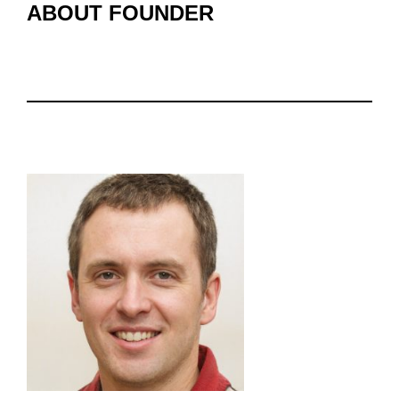
ABOUT FOUNDER