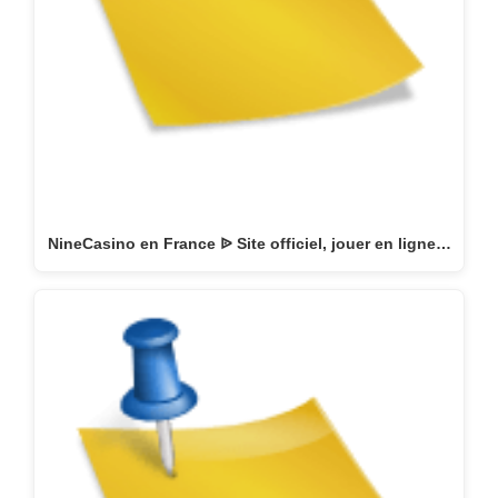
NineCasino en France ᐉ Site officiel, jouer en ligne…