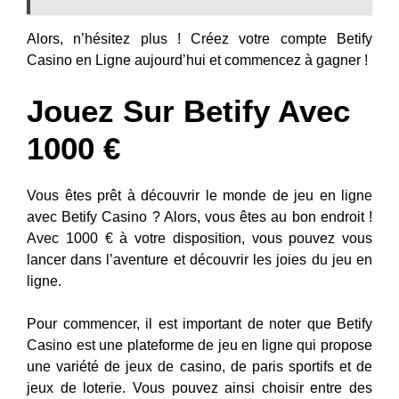
Alors, n’hésitez plus ! Créez votre compte Betify
Casino en Ligne aujourd’hui et commencez à gagner !
Jouez Sur Betify Avec
1000 €
Vous êtes prêt à découvrir le monde de jeu en ligne
avec Betify Casino ? Alors, vous êtes au bon endroit !
Avec 1000 € à votre disposition, vous pouvez vous
lancer dans l’aventure et découvrir les joies du jeu en
ligne.
Pour commencer, il est important de noter que Betify
Casino est une plateforme de jeu en ligne qui propose
une variété de jeux de casino, de paris sportifs et de
jeux de loterie. Vous pouvez ainsi choisir entre des