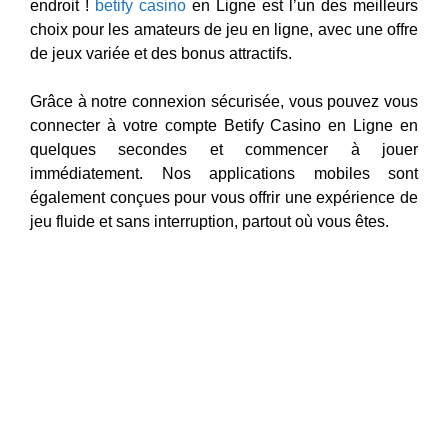
endroit !
betify casino
en Ligne est l’un des meilleurs
choix pour les amateurs de jeu en ligne, avec une offre
de jeux variée et des bonus attractifs.
Grâce à notre connexion sécurisée, vous pouvez vous
connecter à votre compte Betify Casino en Ligne en
quelques secondes et commencer à jouer
immédiatement. Nos applications mobiles sont
également conçues pour vous offrir une expérience de
jeu fluide et sans interruption, partout où vous êtes.