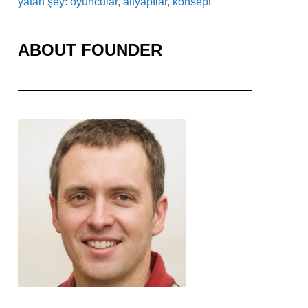
yatan şey: oyuncular, altyapılar, konsept
ABOUT FOUNDER