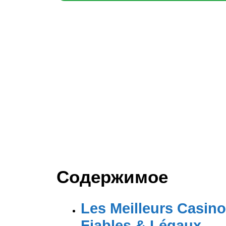
Содержимое
Les Meilleurs Casino
Fiables & Légaux