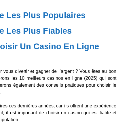
e Les Plus Populaires
e Les Plus Fiables
oisir Un Casino En Ligne
r vous divertir et gagner de l’argent ? Vous êtes au bon
erons les 10 meilleurs casinos en ligne (2025) qui sont
rons également des conseils pratiques pour choisir le
.
res ces dernières années, car ils offrent une expérience
, il est important de choisir un casino qui est fiable et
ipulation.