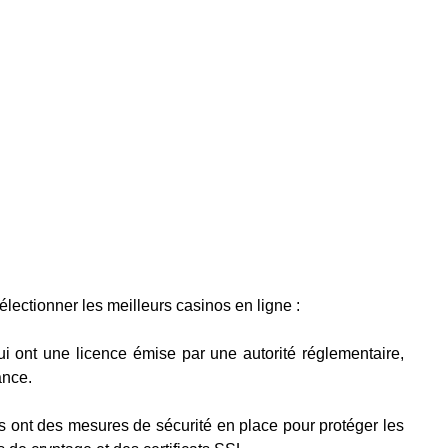
électionner les meilleurs casinos en ligne :
i ont une licence émise par une autorité réglementaire,
ance.
os ont des mesures de sécurité en place pour protéger les