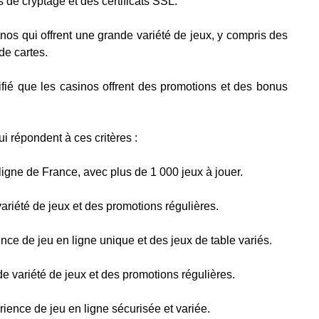
de cryptage et des certificats SSL.
nos qui offrent une grande variété de jeux, y compris des
de cartes.
fié que les casinos offrent des promotions et des bonus
ui répondent à ces critères :
igne de France, avec plus de 1 000 jeux à jouer.
ariété de jeux et des promotions régulières.
nce de jeu en ligne unique et des jeux de table variés.
de variété de jeux et des promotions régulières.
rience de jeu en ligne sécurisée et variée.