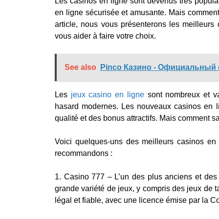
Les casinos en ligne sont devenus très popula
en ligne sécurisée et amusante. Mais comment 
article, nous vous présenterons les meilleurs 
vous aider à faire votre choix.
See also
Pinco Казино - Официальный 
Les
jeux casino en ligne
sont nombreux et var
hasard modernes. Les nouveaux casinos en li
qualité et des bonus attractifs. Mais comment sav
Voici quelques-uns des meilleurs casinos en 
recommandons :
1. Casino 777 – L’un des plus anciens et des
grande variété de jeux, y compris des jeux de ta
légal et fiable, avec une licence émise par la C