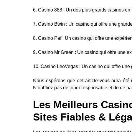
6. Casino 888 : Un des plus grands casinos en l
7. Casino Bwin : Un casino qui offre une grande
8. Casino Paf : Un casino qui offre une expérien
9. Casino Mr Green : Un casino qui offre une ex
10. Casino LeoVegas : Un casino qui offre une g
Nous espérons que cet article vous aura été u
N’oubliez pas de jouer responsable et de ne p
Les Meilleurs Casin
Sites Fiables & Lég