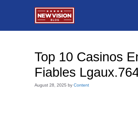
Skip
to
content
Top 10 Casinos En
Fiables Lgaux.76
August 28, 2025
by
Content