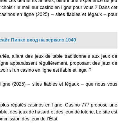
ires ces dernières années, offrant une expérience de jeu
choisir le meilleur casino en ligne pour vous ? Dans cet
casinos en ligne (2025) – sites fiables et légaux – pour
сайт Пинко вход на зеркало.1040
iés, allant des jeux de table traditionnels aux jeux de
gne apparaissent régulièrement, proposant des jeux de
oir si un casino en ligne est fiable et légal ?
ligne (2025) – sites fiables et légaux – que nous vous
 plus réputés casinos en ligne, Casino 777 propose une
ble, des jeux de hasard et des jeux de loterie. Le site est
ommission des jeux de l’État.