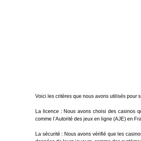
Voici les critères que nous avons utilisés pour s
La licence : Nous avons choisi des casinos qu
comme l’Autorité des jeux en ligne (AJE) en Fr
La sécurité : Nous avons vérifié que les casin