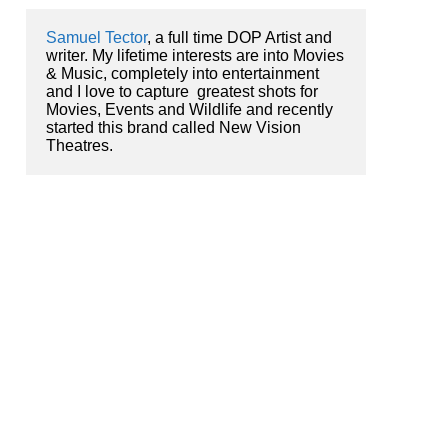
Samuel Tector
, a full time DOP Artist and 
writer. My lifetime interests are into Movies 
& Music, completely into entertainment 
and I love to capture  greatest shots for 
Movies, Events and Wildlife and recently 
started this brand called New Vision 
Theatres.