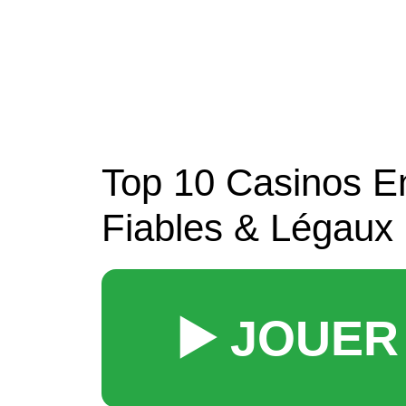
Top 10 Casinos En
Fiables & Légaux
▶️ JOUER