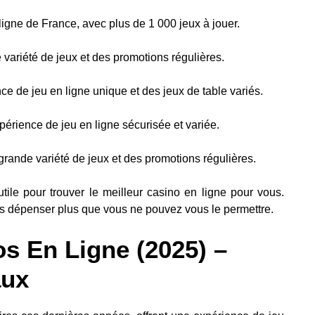
igne de France, avec plus de 1 000 jeux à jouer.
 variété de jeux et des promotions régulières.
ce de jeu en ligne unique et des jeux de table variés.
périence de jeu en ligne sécurisée et variée.
rande variété de jeux et des promotions régulières.
tile pour trouver le meilleur casino en ligne pour vous.
as dépenser plus que vous ne pouvez vous le permettre.
os En Ligne (2025) –
aux