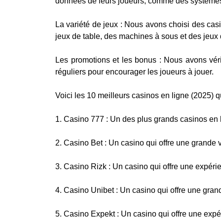
données de leurs joueurs, comme des systèmes 
La variété de jeux : Nous avons choisi des casi
jeux de table, des machines à sous et des jeux 
Les promotions et les bonus : Nous avons véri
réguliers pour encourager les joueurs à jouer.
Voici les 10 meilleurs casinos en ligne (2025) q
1. Casino 777 : Un des plus grands casinos en l
2. Casino Bet : Un casino qui offre une grande v
3. Casino Rizk : Un casino qui offre une expérie
4. Casino Unibet : Un casino qui offre une gran
5. Casino Expekt : Un casino qui offre une expé