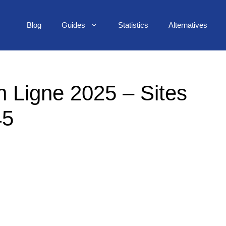
Blog
Guides
Statistics
Alternatives
 Ligne 2025 – Sites
45