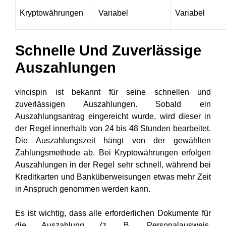
Kryptowährungen
Variabel
Variabel
Schnelle Und Zuverlässige
Auszahlungen
vincispin ist bekannt für seine schnellen und
zuverlässigen Auszahlungen. Sobald ein
Auszahlungsantrag eingereicht wurde, wird dieser in
der Regel innerhalb von 24 bis 48 Stunden bearbeitet.
Die Auszahlungszeit hängt von der gewählten
Zahlungsmethode ab. Bei Kryptowährungen erfolgen
Auszahlungen in der Regel sehr schnell, während bei
Kreditkarten und Banküberweisungen etwas mehr Zeit
in Anspruch genommen werden kann.
Es ist wichtig, dass alle erforderlichen Dokumente für
die Auszahlung (z. B. Personalausweis,