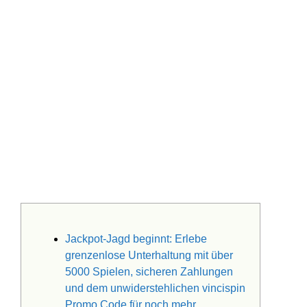
Jackpot-Jagd beginnt: Erlebe
grenzenlose Unterhaltung mit über
5000 Spielen, sicheren Zahlungen
und dem unwiderstehlichen vincispin
Promo Code für noch mehr