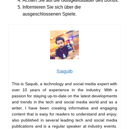
Achten Sie auf die Gültigkeitsdauer des Bonus.
Informieren Sie sich über die
ausgeschlossenen Spiele.
Saquib
This is Saquib, a technology and social media expert with
over 10 years of experience in the industry. With a
passion for staying up-to-date on the latest developments
and trends in the tech and social media world and as a
writer, I have been creating informative and engaging
content that is easy for readers to understand and enjoy,
also published in several leading tech and social media
publications and is a regular speaker at industry events.