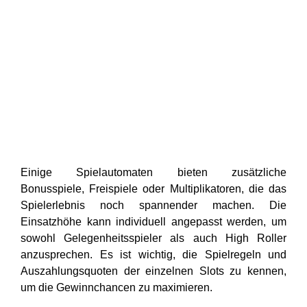
Einige Spielautomaten bieten zusätzliche
Bonusspiele, Freispiele oder Multiplikatoren, die das
Spielerlebnis noch spannender machen. Die
Einsatzhöhe kann individuell angepasst werden, um
sowohl Gelegenheitsspieler als auch High Roller
anzusprechen. Es ist wichtig, die Spielregeln und
Auszahlungsquoten der einzelnen Slots zu kennen,
um die Gewinnchancen zu maximieren.