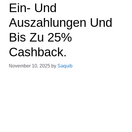
Ein- Und
Auszahlungen Und
Bis Zu 25%
Cashback.
November 10, 2025
by
Saquib