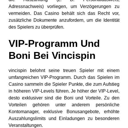
Adressnachweis) vorliegen, um Verzögerungen zu
vermeiden. Das Casino behält sich das Recht vor,
zusätzliche Dokumente anzufordern, um die Identität
des Spielers zu überprüfen.
VIP-Programm Und
Boni Bei Vincispin
vincispin belohnt seine treuen Spieler mit einem
umfangreichen VIP-Programm. Durch das Spielen im
Casino sammeln die Spieler Punkte, die zum Aufstieg
in höheren VIP-Levels führen. Je höher der VIP-Level,
desto exklusiver sind die Boni und Vorteile. Zu den
Vorteilen gehören unter anderem persönliche
Kontomanager, exklusive Bonusangebote, erhöhte
Auszahlungslimits und Einladungen zu besonderen
Veranstaltungen.