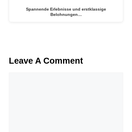
Spannende Erlebnisse und erstklassige
Belohnungen…
Leave A Comment
Comment