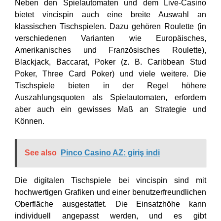
Neben den Spielautomaten und dem Live-Casino
bietet vincispin auch eine breite Auswahl an
klassischen Tischspielen. Dazu gehören Roulette (in
verschiedenen Varianten wie Europäisches,
Amerikanisches und Französisches Roulette),
Blackjack, Baccarat, Poker (z. B. Caribbean Stud
Poker, Three Card Poker) und viele weitere. Die
Tischspiele bieten in der Regel höhere
Auszahlungsquoten als Spielautomaten, erfordern
aber auch ein gewisses Maß an Strategie und
Können.
See also
Pinco Casino AZ: giriş indi
Die digitalen Tischspiele bei vincispin sind mit
hochwertigen Grafiken und einer benutzerfreundlichen
Oberfläche ausgestattet. Die Einsatzhöhe kann
individuell angepasst werden, und es gibt