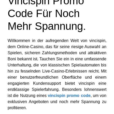
Vincispin Promo
Code Für Noch
Mehr Spannung.
Willkommen in der aufregenden Welt von vincispin,
dem Online-Casino, das für seine riesige Auswahl an
Spielen, sicheren Zahlungsmethoden und attraktiven
Boni bekannt ist. Tauchen Sie ein in eine umfassende
Unterhaltung, die von klassischen Spielautomaten bis
hin zu fesselnden Live-Casino-Erlebnissen reicht. Mit
einer benutzerfreundlichen Oberfläche und einem
engagierten Kundensupport bietet vincispin eine
erstklassige Spielerfahrung. Besonders lohnenswert
ist die Nutzung eines
vincispin promo code
, um von
exklusiven Angeboten und noch mehr Spannung zu
profitieren.