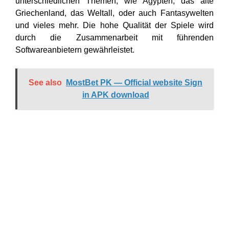
unterschiedlichen Themen, wie Ägypten, das alte
Griechenland, das Weltall, oder auch Fantasywelten
und vieles mehr. Die hohe Qualität der Spiele wird
durch die Zusammenarbeit mit führenden
Softwareanbietern gewährleistet.
See also
MostBet PK — Official website Sign
in APK download