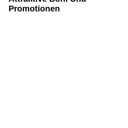
Promotionen