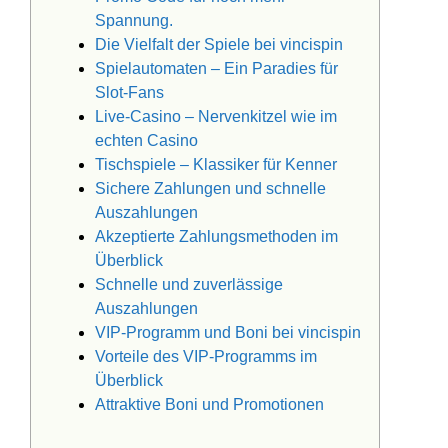
Spannung.
Die Vielfalt der Spiele bei vincispin
Spielautomaten – Ein Paradies für
Slot-Fans
Live-Casino – Nervenkitzel wie im
echten Casino
Tischspiele – Klassiker für Kenner
Sichere Zahlungen und schnelle
Auszahlungen
Akzeptierte Zahlungsmethoden im
Überblick
Schnelle und zuverlässige
Auszahlungen
VIP-Programm und Boni bei vincispin
Vorteile des VIP-Programms im
Überblick
Attraktive Boni und Promotionen