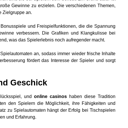
en große Gewinne zu erzielen. Die verschiedenen Themen,
e Zielgruppe an.
ie Bonusspiele und Freispielfunktionen, die die Spannung
winne verbessern. Die Grafiken und Klangkulisse bei
nd, was das Spielerlebnis noch aufregender macht.
Spielautomaten an, sodass immer wieder frische Inhalte
erbesserung fördert das Interesse der Spieler und sorgt
Und Geschick
Glücksspiel, und
online casinos
haben diese Tradition
en den Spielern die Möglichkeit, ihre Fähigkeiten und
atz zu Spielautomaten hängt der Erfolg bei Tischspielen
sen und Erfahrung.