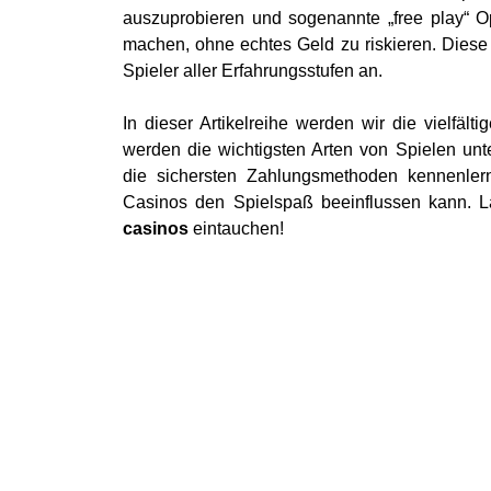
auszuprobieren und sogenannte „free play“ Op
machen, ohne echtes Geld zu riskieren. Diese Fr
Spieler aller Erfahrungsstufen an.
In dieser Artikelreihe werden wir die vielfält
werden die wichtigsten Arten von Spielen un
die sichersten Zahlungsmethoden kennenler
Casinos den Spielspaß beeinflussen kann. 
casinos
eintauchen!