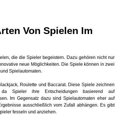
rten Von Spielen Im
elen, die die Spieler begeistern. Dazu gehören nicht nur
nnovative neue Möglichkeiten. Die Spiele können in zwei
e und Spielautomaten.
 Blackjack, Roulette und Baccarat. Diese Spiele zeichnen
 da Spieler ihre Entscheidungen basierend auf
ssen. Im Gegensatz dazu sind Spielautomaten eher auf
rgebnisse ausschließlich vom Zufall abhängen. Es gibt
pieler fesseln und anziehen.