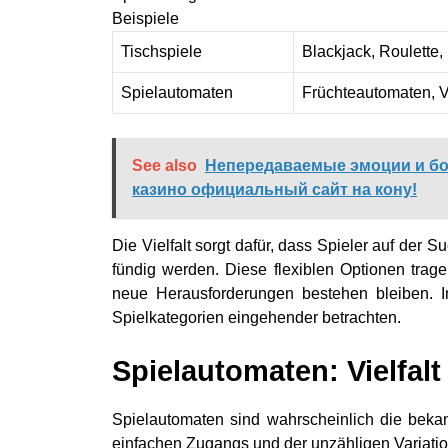
Beispiele
Tischspiele
Blackjack, Roulette,
Spielautomaten
Früchteautomaten, V
See also
Непередаваемые эмоции и бо
казино официальный сайт на кону!
Die Vielfalt sorgt dafür, dass Spieler auf de
fündig werden. Diese flexiblen Optionen trag
neue Herausforderungen bestehen bleiben. I
Spielkategorien eingehender betrachten.
Spielautomaten: Vielfal
Spielautomaten sind wahrscheinlich die beka
einfachen Zugangs und der unzähligen Variatione