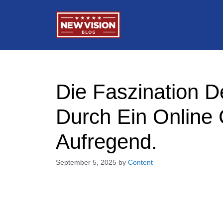
Skip
to
content
Die Faszination D
Durch Ein Online
Aufregend.
September 5, 2025
by
Content