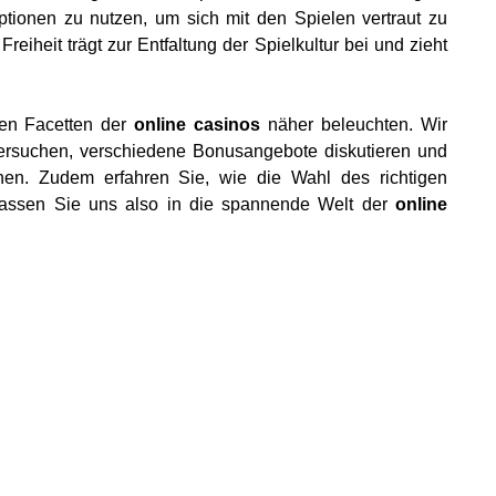
tionen zu nutzen, um sich mit den Spielen vertraut zu
eiheit trägt zur Entfaltung der Spielkultur bei und zieht
igen Facetten der
online casinos
näher beleuchten. Wir
tersuchen, verschiedene Bonusangebote diskutieren und
nen. Zudem erfahren Sie, wie die Wahl des richtigen
Lassen Sie uns also in die spannende Welt der
online