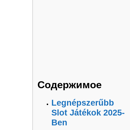
Содержимое
Legnépszerűbb
Slot Játékok 2025-
Ben