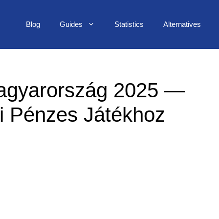
Blog
Guides
Statistics
Alternatives
agyarország 2025 —
di Pénzes Játékhoz