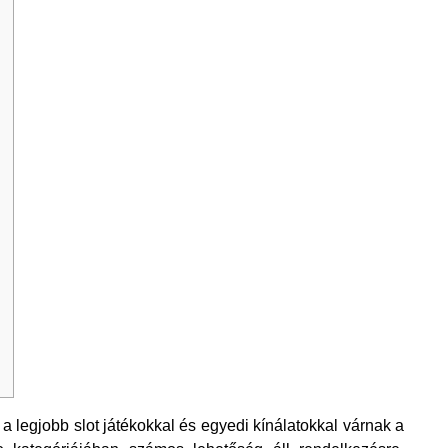
 legjobb slot játékokkal és egyedi kínálatokkal várnak a