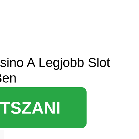
ino A Legjobb Slot
Ben
ÁTSZANI