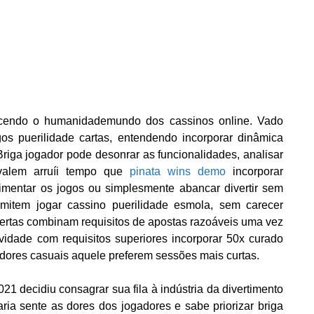
ecendo o humanidademundo dos cassinos online. Vado
ogos puerilidade cartas, entendendo incorporar dinâmica
riga jogador pode desonrar as funcionalidades, analisar
 valem arruíi tempo que
pinata wins demo
incorporar
imentar os jogos ou simplesmente abancar divertir sem
mitem jogar cassino puerilidade esmola, sem carecer
ofertas combinam requisitos de apostas razoáveis uma vez
tividade com requisitos superiores incorporar 50x curado
adores casuais aquele preferem sessões mais curtas.
1 decidiu consagrar sua fila à indústria da divertimento
a sente as dores dos jogadores e sabe priorizar briga