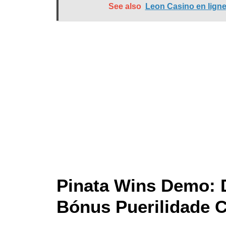
See also
Leon Casino en ligne
Pinata Wins Demo: 
Bónus Puerilidade 