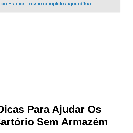
 en France – revue complète aujourd’hui
Dicas Para Ajudar Os
Cartório Sem Armazém