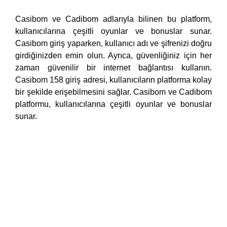
Casibom ve Cadibom adlarıyla bilinen bu platform,
kullanıcılarına çeşitli oyunlar ve bonuslar sunar.
Casibom giriş yaparken, kullanıcı adı ve şifrenizi doğru
girdiğinizden emin olun. Ayrıca, güvenliğiniz için her
zaman güvenilir bir internet bağlantısı kullanın.
Casibom 158 giriş adresi, kullanıcıların platforma kolay
bir şekilde erişebilmesini sağlar. Casibom ve Cadibom
platformu, kullanıcılarına çeşitli oyunlar ve bonuslar
sunar.