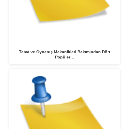
Tema ve Oynanış Mekanikleri Bakımından Dört
Popüler…