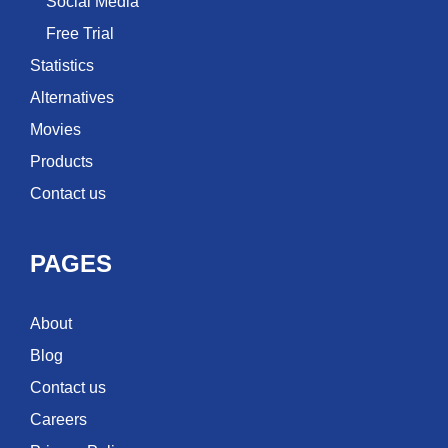
Social Media
Free Trial
Statistics
Alternatives
Movies
Products
Contact us
PAGES
About
Blog
Contact us
Careers