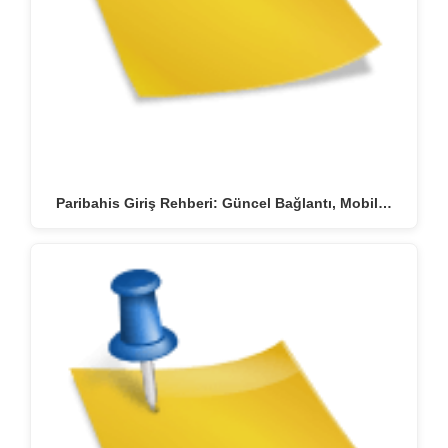
Paribahis Giriş Rehberi: Güncel Bağlantı, Mobil…