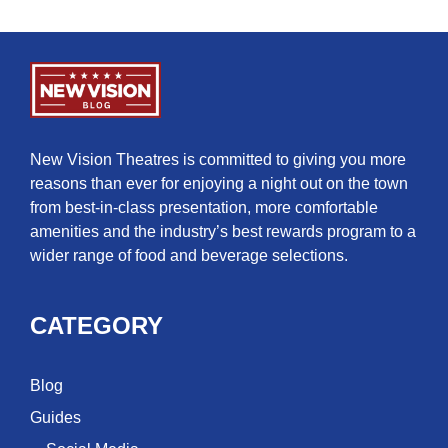
New Vision Theatres is committed to giving you more
reasons than ever for enjoying a night out on the town
from best-in-class presentation, more comfortable
amenities and the industry’s best rewards program to a
wider range of food and beverage selections.
CATEGORY
Blog
Guides