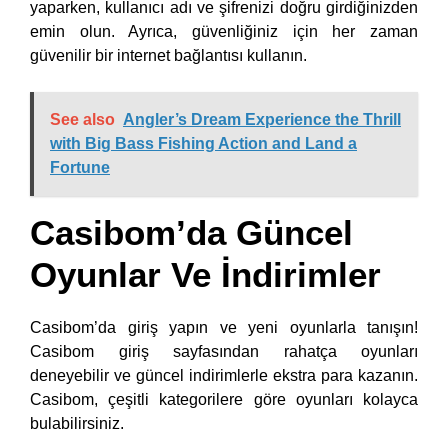
yaparken, kullanıcı adı ve şifrenizi doğru girdiğinizden
emin olun. Ayrıca, güvenliğiniz için her zaman
güvenilir bir internet bağlantısı kullanın.
See also
Angler’s Dream Experience the Thrill
with Big Bass Fishing Action and Land a
Fortune
Casibom’da Güncel
Oyunlar Ve İndirimler
Casibom’da giriş yapın ve yeni oyunlarla tanışın!
Casibom giriş sayfasından rahatça oyunları
deneyebilir ve güncel indirimlerle ekstra para kazanın.
Casibom, çeşitli kategorilere göre oyunları kolayca
bulabilirsiniz.