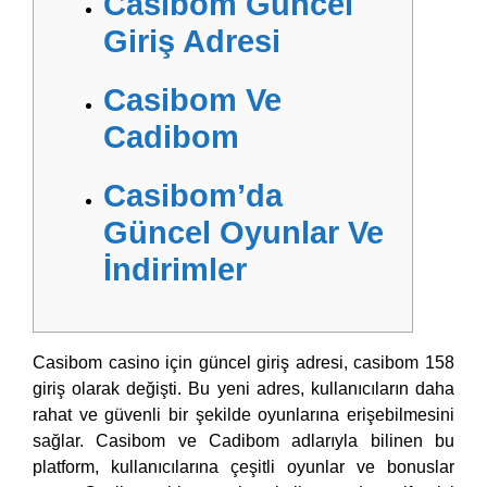
Casibom Güncel
Giriş Adresi
Casibom Ve
Cadibom
Casibom’da
Güncel Oyunlar Ve
İndirimler
Casibom casino için güncel giriş adresi, casibom 158
giriş olarak değişti. Bu yeni adres, kullanıcıların daha
rahat ve güvenli bir şekilde oyunlarına erişebilmesini
sağlar. Casibom ve Cadibom adlarıyla bilinen bu
platform, kullanıcılarına çeşitli oyunlar ve bonuslar