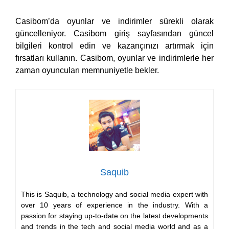
Casibom’da oyunlar ve indirimler sürekli olarak
güncelleniyor. Casibom giriş sayfasından güncel
bilgileri kontrol edin ve kazançınızı artırmak için
fırsatları kullanın. Casibom, oyunlar ve indirimlerle her
zaman oyuncuları memnuniyetle bekler.
Saquib
This is Saquib, a technology and social media expert with
over 10 years of experience in the industry. With a
passion for staying up-to-date on the latest developments
and trends in the tech and social media world and as a