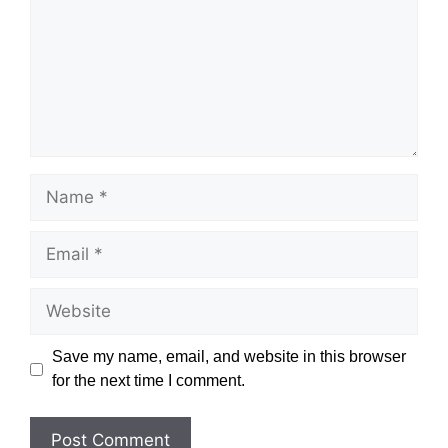
Name
Email
Website
Save my name, email, and website in this browser
for the next time I comment.