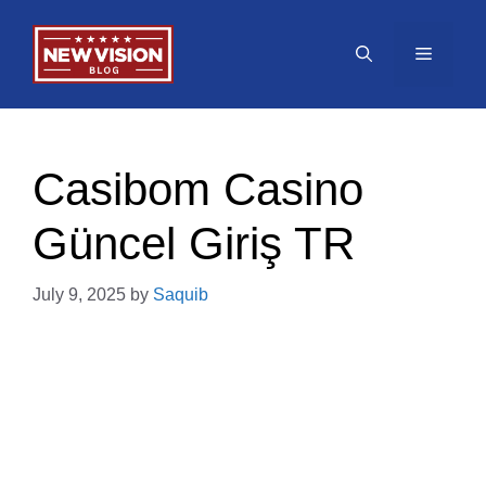
Skip
to
Menu
content
Casibom Casino
Güncel Giriş TR
July 9, 2025
by
Saquib