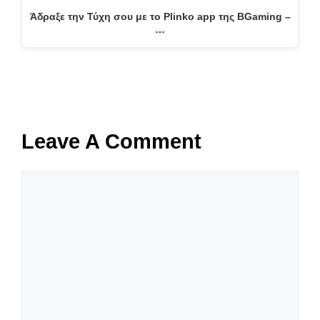
Άδραξε την Τύχη σου με το Plinko app της BGaming –
…
Leave A Comment
Comment