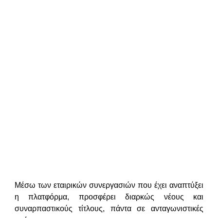
Μέσω των εταιρικών συνεργασιών που έχει αναπτύξει
η πλατφόρμα, προσφέρει διαρκώς νέους και
συναρπαστικούς τίτλους, πάντα σε ανταγωνιστικές