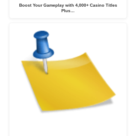
Boost Your Gameplay with 4,000+ Casino Titles
Plus…