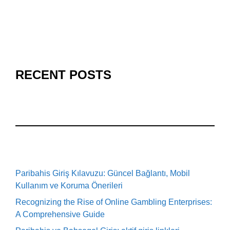
RECENT POSTS
Paribahis Giriş Kılavuzu: Güncel Bağlantı, Mobil
Kullanım ve Koruma Önerileri
Recognizing the Rise of Online Gambling Enterprises:
A Comprehensive Guide