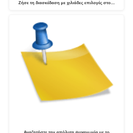
Ζήσε τη διασκέδαση με χιλιάδες επιλογές στο…
Αναζητήστε την απόλυτη ψυχαγωγία με το