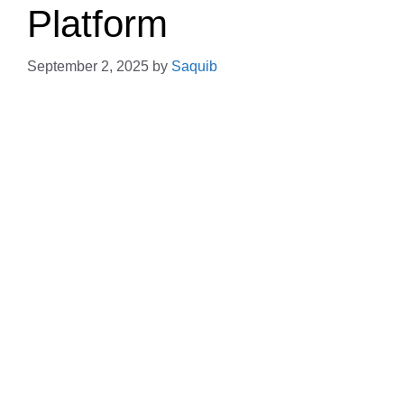
Platform
September 2, 2025
by
Saquib