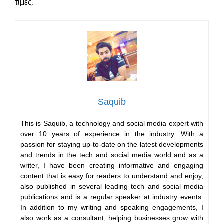
τιμές.
Saquib
This is Saquib, a technology and social media expert with
over 10 years of experience in the industry. With a
passion for staying up-to-date on the latest developments
and trends in the tech and social media world and as a
writer, I have been creating informative and engaging
content that is easy for readers to understand and enjoy,
also published in several leading tech and social media
publications and is a regular speaker at industry events.
In addition to my writing and speaking engagements, I
also work as a consultant, helping businesses grow with