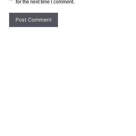
for the next time I comment.