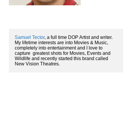
Samuel Tector
, a full time DOP Artist and writer. 
My lifetime interests are into Movies & Music, 
completely into entertainment and I love to 
capture  greatest shots for Movies, Events and 
Wildlife and recently started this brand called 
New Vision Theatres.