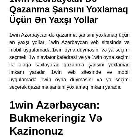
Qazanma Şansını Yoxlamaq
Üçün Ən Yaxşı Yollar
1win Azərbaycan-də qazanma şansını yoxlamaq üçün
ən yaxşı yollar: 1win Azərbaycan veb sitəsində və
mobil uygulamada 1win oyna düyməsini və ya seçimi
seçmək. 1win aviator kafedrasi və ya 1win oyna seçimi
ilə əlaqə saxlayaraq qazanma şansını yoxlamaq
imkanı yaradır. 1win veb sitəsində və mobil
uygulamada 1win oyna düyməsini və ya seçimi
seçərək qazanma şansını yoxlamaq imkanı yaradır.
1win Azərbaycan:
Bukmekeringiz Və
Kazinonuz