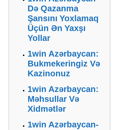
Də Qazanma
Şansını Yoxlamaq
Üçün Ən Yaxşı
Yollar
1win Azərbaycan:
Bukmekeringiz Və
Kazinonuz
1win Azərbaycan:
Məhsullar Və
Xidmətlər
1win Azərbaycan-