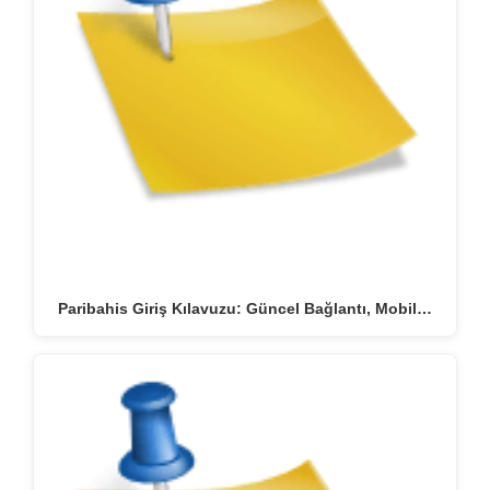
Paribahis Giriş Kılavuzu: Güncel Bağlantı, Mobil…