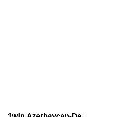
1win Azərbaycan-Də