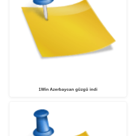
1Win Azerbaycan güzgü indi