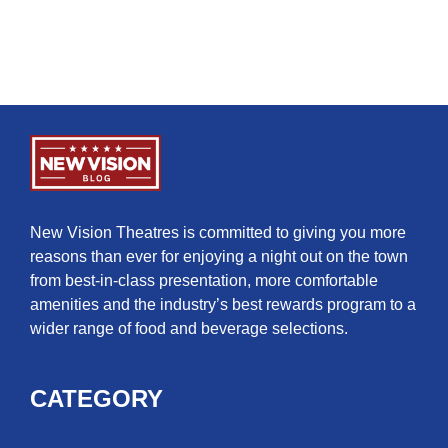
New Vision Theatres is committed to giving you more
reasons than ever for enjoying a night out on the town
from best-in-class presentation, more comfortable
amenities and the industry’s best rewards program to a
wider range of food and beverage selections.
CATEGORY