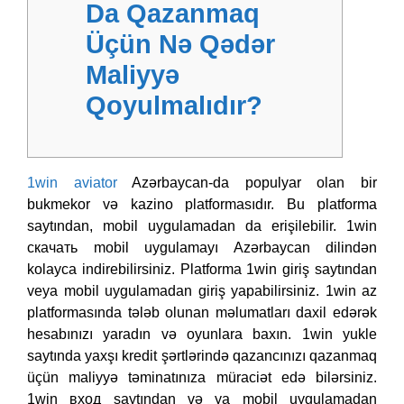
Da Qazanmaq
Üçün Nə Qədər
Maliyyə
Qoyulmalıdır?
1win aviator
Azərbaycan-da populyar olan bir
bukmekor və kazino platformasıdır. Bu platforma
saytından, mobil uygulamadan da erişilebilir. 1win
скачать mobil uygulamayı Azərbaycan dilindən
kolayca indirebilirsiniz. Platforma 1win giriş saytından
veya mobil uygulamadan giriş yapabilirsiniz. 1win az
platformasında tələb olunan məlumatları daxil edərək
hesabınızı yaradın və oyunlara baxın. 1win yukle
saytında yaxşı kredit şərtlərində qazancınızı qazanmaq
üçün maliyyə təminatınıza müraciət edə bilərsiniz.
1win вход saytından və ya mobil uygulamadan