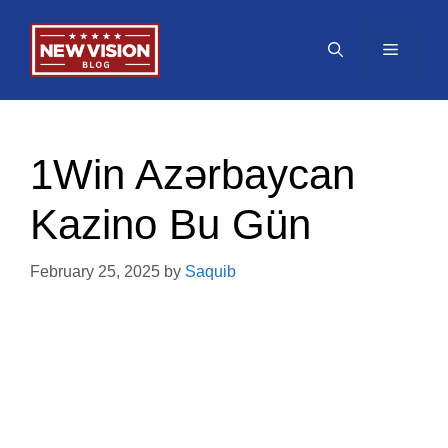
Skip
to
Menu
content
1Win Azərbaycan
Kazino Bu Gün
February 25, 2025
by
Saquib