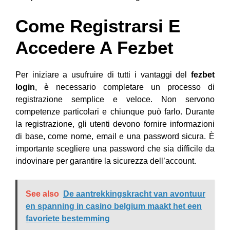
Come Registrarsi E
Accedere A Fezbet
Per iniziare a usufruire di tutti i vantaggi del
fezbet
login
, è necessario completare un processo di
registrazione semplice e veloce. Non servono
competenze particolari e chiunque può farlo. Durante
la registrazione, gli utenti devono fornire informazioni
di base, come nome, email e una password sicura. È
importante scegliere una password che sia difficile da
indovinare per garantire la sicurezza dell’account.
See also
De aantrekkingskracht van avontuur
en spanning in casino belgium maakt het een
favoriete bestemming