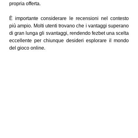
propria offerta.
È importante considerare le recensioni nel contesto
più ampio. Molti utenti trovano che i vantaggi superano
di gran lunga gli svantaggi, rendendo fezbet una scelta
eccellente per chiunque desideri esplorare il mondo
del gioco online.