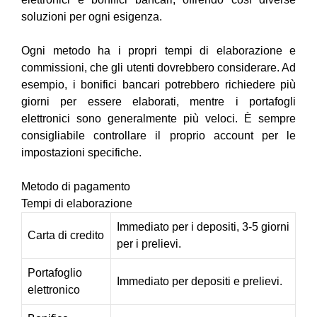
soluzioni per ogni esigenza.
Ogni metodo ha i propri tempi di elaborazione e
commissioni, che gli utenti dovrebbero considerare. Ad
esempio, i bonifici bancari potrebbero richiedere più
giorni per essere elaborati, mentre i portafogli
elettronici sono generalmente più veloci. È sempre
consigliabile controllare il proprio account per le
impostazioni specifiche.
Metodo di pagamento
Tempi di elaborazione
Immediato per i depositi, 3-5 giorni
Carta di credito
per i prelievi.
Portafoglio
Immediato per depositi e prelievi.
elettronico