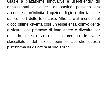
Grazie a piattaforme innovative e user-friendly, gli
appassionati di giochi da casinò possono ora
accedere a un’infinità di opzioni di gioco direttamente
dal comfort delle loro case. Affrontare il mondo del
gioco online diventa così un’esperienza coinvolgente
e sicura, che promette di intrattenere e divertire per
ore. In questo articolo, esploreremo le varie
sfaccettature del fezbet login e ciò che questa
piattaforma ha da offrire ai suoi utenti.