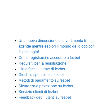
Una nuova dimensione di divertimento ti
attende mentre esplori il mondo del gioco con il
fezbet login!
Come registrarsi e accedere a fezbet
Requisiti per la registrazione
L’interfaccia utente di fezbet
Giochi disponibili su fezbet
Metodi di pagamento su fezbet
Sicurezza e protezione su fezbet
Servizio clienti di fezbet
Feedback degli utenti su fezbet