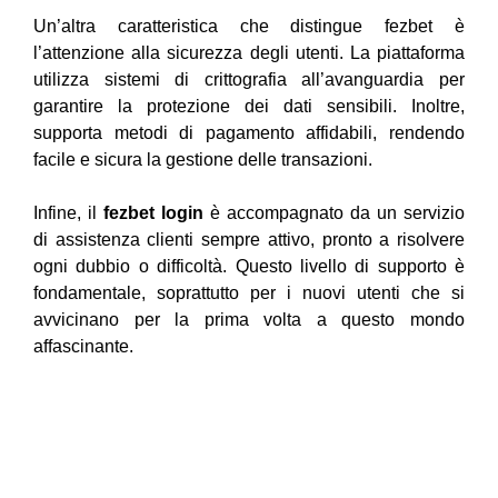
Un’altra caratteristica che distingue fezbet è
l’attenzione alla sicurezza degli utenti. La piattaforma
utilizza sistemi di crittografia all’avanguardia per
garantire la protezione dei dati sensibili. Inoltre,
supporta metodi di pagamento affidabili, rendendo
facile e sicura la gestione delle transazioni.
Infine, il
fezbet login
è accompagnato da un servizio
di assistenza clienti sempre attivo, pronto a risolvere
ogni dubbio o difficoltà. Questo livello di supporto è
fondamentale, soprattutto per i nuovi utenti che si
avvicinano per la prima volta a questo mondo
affascinante.