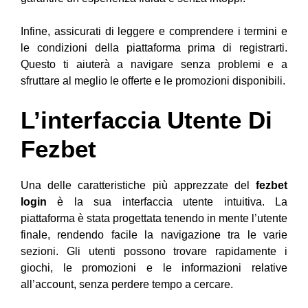
Infine, assicurati di leggere e comprendere i termini e
le condizioni della piattaforma prima di registrarti.
Questo ti aiuterà a navigare senza problemi e a
sfruttare al meglio le offerte e le promozioni disponibili.
L’interfaccia Utente Di
Fezbet
Una delle caratteristiche più apprezzate del
fezbet
login
è la sua interfaccia utente intuitiva. La
piattaforma è stata progettata tenendo in mente l’utente
finale, rendendo facile la navigazione tra le varie
sezioni. Gli utenti possono trovare rapidamente i
giochi, le promozioni e le informazioni relative
all’account, senza perdere tempo a cercare.