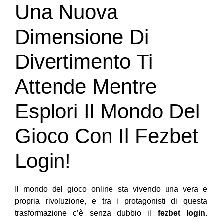
Una Nuova
Dimensione Di
Divertimento Ti
Attende Mentre
Esplori Il Mondo Del
Gioco Con Il Fezbet
Login!
Il mondo del gioco online sta vivendo una vera e
propria rivoluzione, e tra i protagonisti di questa
trasformazione c’è senza dubbio il
fezbet login
.