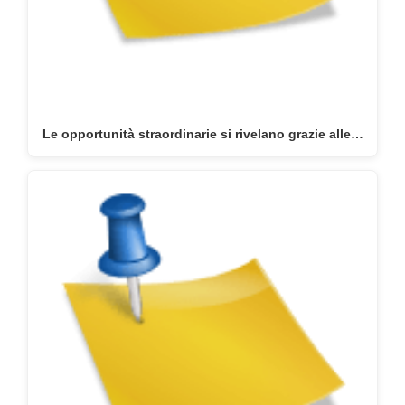
Le opportunità straordinarie si rivelano grazie alle…