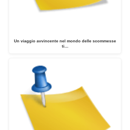
Un viaggio avvincente nel mondo delle scommesse
ti…