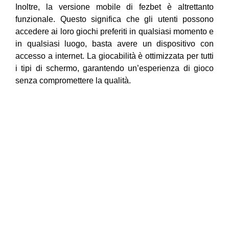
Inoltre, la versione mobile di fezbet è altrettanto
funzionale. Questo significa che gli utenti possono
accedere ai loro giochi preferiti in qualsiasi momento e
in qualsiasi luogo, basta avere un dispositivo con
accesso a internet. La giocabilità è ottimizzata per tutti
i tipi di schermo, garantendo un’esperienza di gioco
senza compromettere la qualità.