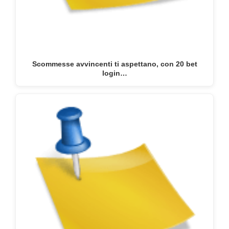
Scommesse avvincenti ti aspettano, con 20 bet
login…