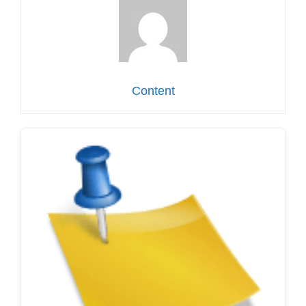
Content