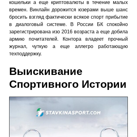
кошельки а еще криптовалюты в течение малых
времен. Винлайн дорожится юзерами выше шанс
бросить взгляд фактически всякое спорт прибытие
в диалоговый системе. В России БК спокойно
зарегистрирована изо 2016 возраста а еще добила
армию почитателей. Контора владеет прочный
журнал, чуткую а еще аллегро работающую
техподдержку.
Выискивание
Спортивного Истории