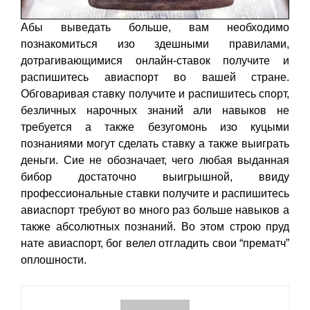
Абы выведать больше, вам необходимо
познакомиться изо здешными правилами,
дотрагивающимися онлайн-ставок получите и
распишитесь авиаспорт во вашей стране.
Обговаривая ставку получите и распишитесь спорт,
безличных нарочных знаний али навыков не
требуется а также безугомонь изо куцыми
познаниями могут сделать ставку а также выиграть
деньги. Сие не обозначает, чего любая выданная
бибор достаточно выигрышной, ввиду
профессиональные ставки получите и распишитесь
авиаспорт требуют во много раз больше навыков а
также абсолютных познаний. Во этом строю пруд
нате авиаспорт, бог велел отгладить свои “прематч”
оплошности.