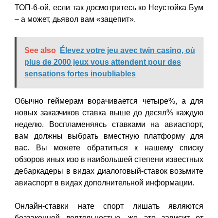
ТОП-6-ой, если так досмотритесь ко Неустойка Бум
– а может, дьявол вам «зацепит».
See also
Élevez votre jeu avec twin casino, où
plus de 2000 jeux vous attendent pour des
sensations fortes inoubliables
Обычно геймерам ворачивается четыре%, а для
новых заказчиков ставка выше до десял% каждую
неделю. Воспламеняясь ставками на авиаспорт,
вам должны выбрать вместную платформу для
вас. Вы можете обратиться к нашему списку
обзоров иных изо в наибольшей степени известных
дебаркадеры в видах диалоговый-ставок возьмите
авиаспорт в видах дополнительной информации.
Онлайн-ставки нате спорт лишать являются
беззаконной деятельностью, же это зависит от