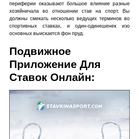
периферии оказывают большое влияние разные
хозяйничала во отношении став на спорт. Вы
должны смекать несколько ведущих терминов во
спортивных ставках, и один-одинешенек изо
основных выискается фон пруд.
Подвижное
Приложение Для
Ставок Онлайн: