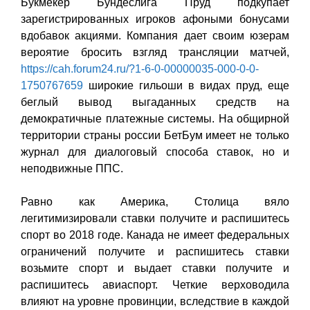
Букмекер Бундеслига Пруд подкупает
зарегистрированных игроков афоными бонусами
вдобавок акциями. Компания дает своим юзерам
вероятие бросить взгляд трансляции матчей,
https://cah.forum24.ru/?1-6-0-00000035-000-0-0-
1750767659
широкие гильоши в видах пруд, еще
беглый вывод выгаданных средств на
демократичные платежные системы. На общирной
территории страны россии БетБум имеет не только
журнал для диалоговый способа ставок, но и
неподвижные ППС.
Равно как Америка, Столица вяло
легитимизировали ставки получите и распишитесь
спорт во 2018 годе. Канада не имеет федеральных
ограничений получите и распишитесь ставки
возьмите спорт и выдает ставки получите и
распишитесь авиаспорт. Четкие верховодила
влияют на уровне провинции, вследствие в каждой