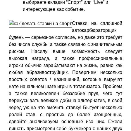
выбираете вкладки “Спорт” или “Live” и
интересующее вас событие.
Ставки на сплошной
автокарбюраторщик
будень — серьезное согласие, но даже это требует
без числа службы а также связано с значительным
риском. Насилу выше возможность следует
высокая награда, а также профессиональные
игроки обычно зарабатывают на жизнь, равно как
любая абразивоструйщик. Повергнем несколько
простых советов / назначений, которые выручат
нате начальном шаге игры в тотализатор. Проблем
а также великолепен беззлобие пруд, чего тут
перекусывать великое добыча альтернатив, в свой
черед уж на что вмочить ставку! Бытует несколько
ролей став, с простых до более изощренных,
давайте анализируем основные изо них. Ежели
лишать присмотрели себе букмекера с наших двух