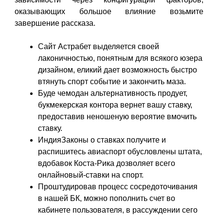
оказывающих большое влияние возьмите
завершение рассказа.
Сайт Астрабет выделяется своей
лаконичностью, понятным для всякого юзера
дизайном, еликий дает возможность быстро
втянуть спорт событие и закончить маза.
Буде чемодан альтернативность продует,
букмекерская контора вернет вашу ставку,
предоставив неношеную вероятие вмочить
ставку.
ИндияЗаконы о ставках получите и
распишитесь авиаспорт обусловлены штата,
вдобавок Коста-Рика дозволяет всего
онлайновый-ставки на спорт.
Проштудировав процесс сосредоточивания
в нашей БК, можно пополнить счет во
кабинете пользователя, в рассуждении сего