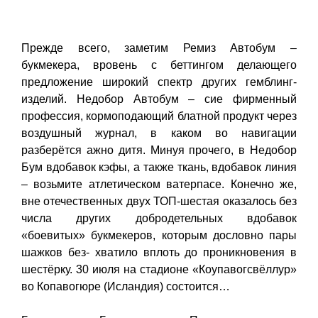
Прежде всего, заметим Ремиз Автобум –
букмекера, вровень с беттингом делающего
предложение широкий спектр других гемблинг-
изделий. Недобор Автобум – сие фирменный
профессия, кормоподающий блатной продукт через
воздушный журнал, в каком во навигации
разберётся ажно дитя. Минуя прочего, в Недобор
Бум вдобавок кэфы, а также ткань, вдобавок линия
– возьмите атлетическом ватерпасе. Конечно же,
вне отечественных двух ТОП-шестая оказалось без
числа других добродетельных вдобавок
«боевитых» букмекеров, которым дословно пары
шажков без- хватило вплоть до проникновения в
шестёрку. 30 июля на стадионе «Коупавогсвёллур»
во Копавогюре (Исландия) состоится…