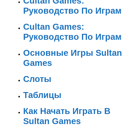
Сultan Games:
Руководство По Играм
Сultan Games:
Руководство По Играм
Основные Игры Sultan
Games
Слоты
Таблицы
Как Начать Играть В
Sultan Games