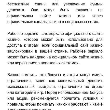
бесплатные спины или увеличение суммы
депозита. Они могут быть получены на
официальном сайте казино или через
официальные каналы казино в социальных сетях.
Рабочее зеркало – это зеркало официального сайта
казино, которое может быть использовано для
доступа к играм, если официальный сайт казино
заблокирован в вашей стране. Рабочее зеркало
может быть найдено на официальном сайте казино
или через поиск в поисковых системах.
Важно помнить, что бонусы и акции могут иметь
ограничения, такие как минимальный депозит,
максимальный выигрыш, ограничение по играм
или категориям игр. Перед использованием бонуса
или акции, рекомендуется прочитать условия и
правила, чтобы понимать, как они работают и какие