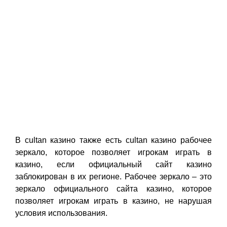
В сultan казино также есть сultan казино рабочее
зеркало, которое позволяет игрокам играть в
казино, если официальный сайт казино
заблокирован в их регионе. Рабочее зеркало – это
зеркало официального сайта казино, которое
позволяет игрокам играть в казино, не нарушая
условия использования.