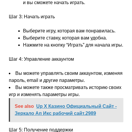
и вы сможете начать играть.
Шаг 3: Начать играть
Выберите игру, которая вам понравилась.
Выберите ставку, которая вам удобна.
Нажмите на кнопку “Играть” для начала игры.
Шаг 4: Управление аккаунтом
Вы можете управлять своим аккаунтом, изменяя
пароль, email и другие параметры.
Вы можете также просматривать историю своих
игр и изменять параметры игры.
See also
Up X Казино Официальный Сайт -
Зеркало Ап Икс рабочий сайт.2989
Шаг 5: Получение поддержки