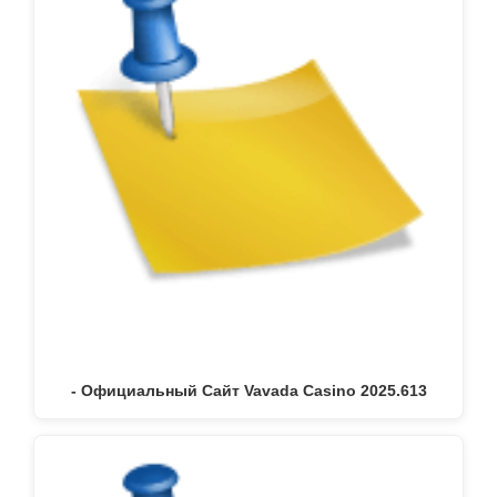
- Официальный Сайт Vavada Casino 2025.613