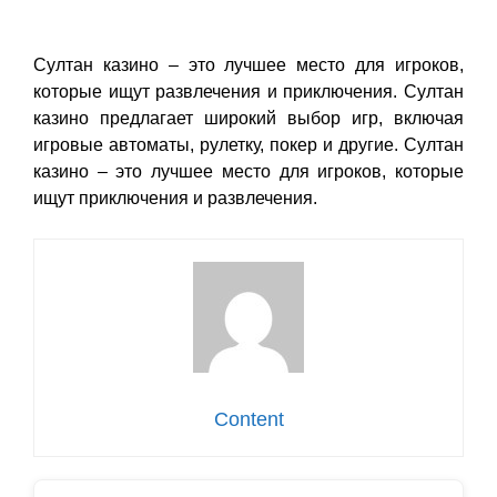
Султан казино – это лучшее место для игроков,
которые ищут развлечения и приключения. Султан
казино предлагает широкий выбор игр, включая
игровые автоматы, рулетку, покер и другие. Султан
казино – это лучшее место для игроков, которые
ищут приключения и развлечения.
Content