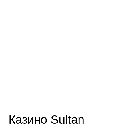
Казино Sultan