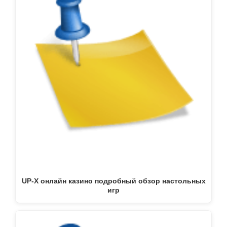
UP-X онлайн казино подробный обзор настольных
игр