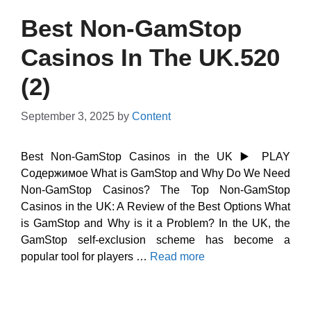
Best Non-GamStop
Casinos In The UK.520
(2)
September 3, 2025
by
Content
Best Non-GamStop Casinos in the UK ▶️ PLAY
Содержимое What is GamStop and Why Do We Need
Non-GamStop Casinos? The Top Non-GamStop
Casinos in the UK: A Review of the Best Options What
is GamStop and Why is it a Problem? In the UK, the
GamStop self-exclusion scheme has become a
popular tool for players …
Read more