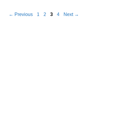
Page
Page
Page
Page
←
Previous
1
2
3
4
Next
→