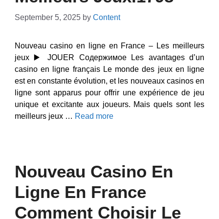
September 5, 2025
by
Content
Nouveau casino en ligne en France – Les meilleurs
jeux ▶️ JOUER Содержимое Les avantages d’un
casino en ligne français Le monde des jeux en ligne
est en constante évolution, et les nouveaux casinos en
ligne sont apparus pour offrir une expérience de jeu
unique et excitante aux joueurs. Mais quels sont les
meilleurs jeux …
Read more
Nouveau Casino En
Ligne En France
Comment Choisir Le